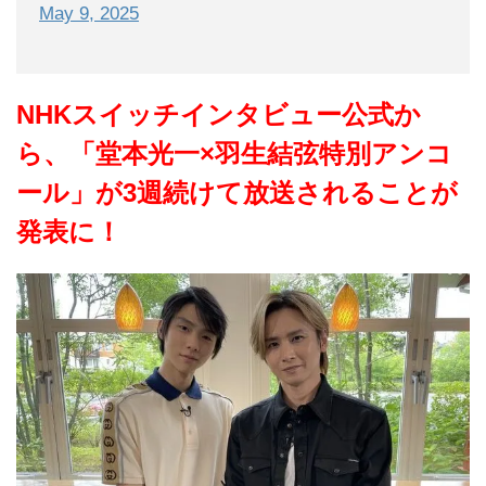
May 9, 2025
NHKスイッチインタビュー公式か
ら、「堂本光一×羽生結弦特別アンコ
ール」が3週続けて放送されることが
発表に！