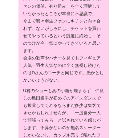
ァンの価値、有り難み」を全く理解して
いなかったところが本当に不思議で。
今まで我々羽生ファンにキチンと向き合
わず、ないがしろにし、チケットを買わ
せてやっているという態度に終始し、そ
のつけが今一気にやってきていると思い
ます。
会場の歓声やバナーを見てもフィギュア
人気＝羽生人気なのに全く無視し続けた
のはDさんのコーチと同じです。愚かとし
かいいようがない。
U君のショーもあの小箱が埋まらず、仲良
しの島田選手が初めてのアイスダンスで
も披露してくれるならまだ多少は集客で
きたかもしれませんが、「一度自分一人
で頑張ってみろ」と試されている感じが
します。予算がないのか無名スケーター
しかいないし、カップル売りで離れたフ