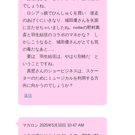
でしょうね。
ロシアっ娘でひんしゅくを買い 迷走
のあげくにいきなり、城田優さんを矢面
に立たせちゃいましたね。notteの野村萬
斎と羽生結弦のコラボのマネかな？ し
かしこうなると、城田優さんがとても気
の毒だなあと…。
要は 羽生結弦は、やはり別格だ と
いうことですね。
真壁さんのショービジネスは、スケー
ターのためにミュージカルを利用する方
向に向かうのでしょうか？
返信
マカロン 2025年5月10日 10:47 AM