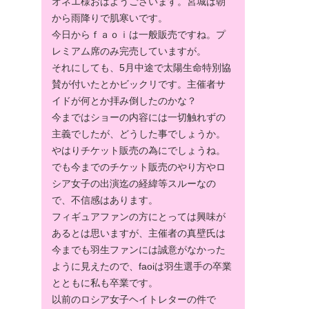
オネエ様おはようございます。宮城は朝
から雨降りで肌寒いです。
今日からｆａｏｉは一般販売ですね。プ
レミアム席のみ完売していますが。
それにしても、5月中途で太陽生命特別協
賛が付いたとかビックリです。主催者サ
イドが何とか拝み倒したのかな？
今まではショーの内容には一切触れずの
主義でしたが、どうした事でしょうか。
やはりチケット販売の為にでしょうね。
でも今までのチケット販売のやり方やロ
シア女子の出演迄の経緯等スルーなの
で、不信感はあります。
フィギュアファンの方にとっては興味が
あるとは思いますが、主催者の真壁氏は
今までも羽生ファンには誠意がなかった
ように見えたので、faoiは羽生選手の卒業
とともに私も卒業です。
以前のロシア女子ヘイトレターの件で