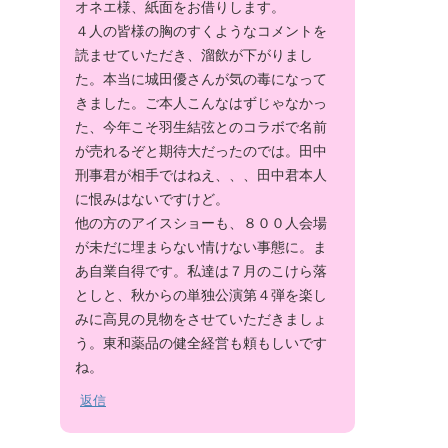
オネエ様、紙面をお借りします。
４人の皆様の胸のすくようなコメントを
読ませていただき、溜飲が下がりまし
た。本当に城田優さんが気の毒になって
きました。ご本人こんなはずじゃなかっ
た、今年こそ羽生結弦とのコラボで名前
が売れるぞと期待大だったのでは。田中
刑事君が相手ではねえ、、、田中君本人
に恨みはないですけど。
他の方のアイスショーも、８００人会場
が未だに埋まらない情けない事態に。ま
あ自業自得です。私達は７月のこけら落
としと、秋からの単独公演第４弾を楽し
みに高見の見物をさせていただきましょ
う。東和薬品の健全経営も頼もしいです
ね。
返信