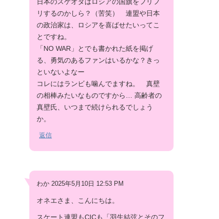
日本のスケオタはロシアの国旗をフリフ
リするのかしら？（苦笑） 連盟や日本
の政治家は、ロシアを喜ばせたいってこ
とですね。
「NO WAR」とでも書かれた紙を掲げ
る、勇気のあるファンはいるかな？きっ
といないよなー
コレにはランビも噛んでますね。 真壁
の相棒みたいなものですから… 高齢者の
真壁氏、いつまで続けられるでしょう
か。
返信
わか 2025年5月10日 12:53 PM
オネエさま、こんにちは。
スケート連盟もCICも「羽生結弦とそのフ