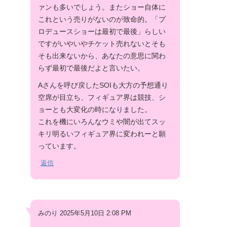
ァンも多いでしょう。またショー自体に
これという売りがないのが致命的。「プ
ロデュースショーは最初で最後」らしい
ですがいやいやチケット売れないとそも
そも出来ないから、あなたの意思に関わ
らず最初で最後だよと言いたい。
Aさんを呼び戻したSOIも大方の予想通り
空席が目立ち、フィギュア界は競技、シ
ョーとも大変化の時になりました。
これを機にいろんなウミや闇が出てスッ
キリ明るいフィギュア界に変われーと願
っています。
返信
みのり 2025年5月10日 2:08 PM