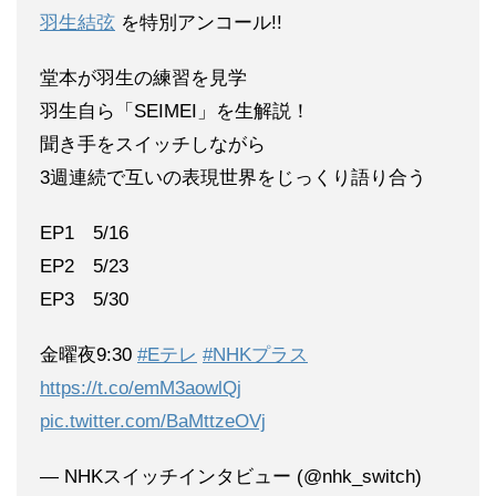
羽生結弦
を特別アンコール!!
堂本が羽生の練習を見学
羽生自ら「SEIMEI」を生解説！
聞き手をスイッチしながら
3週連続で互いの表現世界をじっくり語り合う
EP1 5/16
EP2 5/23
EP3 5/30
金曜夜9:30
#Eテレ
#NHKプラス
https://t.co/emM3aowlQj
pic.twitter.com/BaMttzeOVj
— NHKスイッチインタビュー (@nhk_switch)