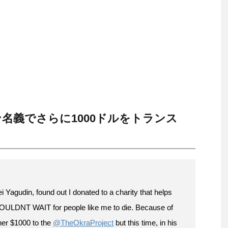
名義でさらに1000ドルをトランス
Yagudin, found out I donated to a charity that helps
 COULDNT WAIT for people like me to die. Because of
her $1000 to the
@TheOkraProject
but this time, in his