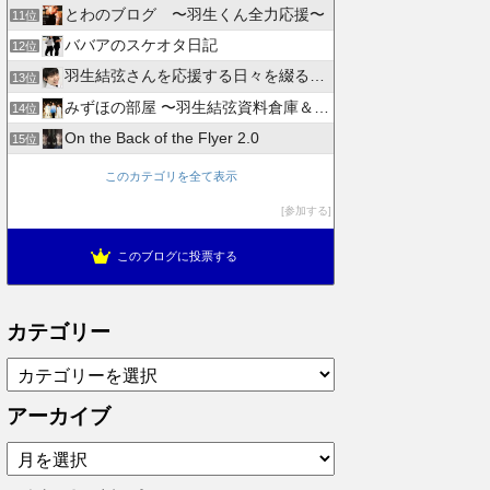
とわのブログ 〜羽生くん全力応援〜
11位
ババアのスケオタ日記
12位
羽生結弦さんを応援する日々を綴るブログ
13位
みずほの部屋 〜羽生結弦資料倉庫＆徒然日記〜
14位
On the Back of the Flyer 2.0
15位
このカテゴリを全て表示
参加する
このブログに投票する
カテゴリー
カ
テ
ゴ
アーカイブ
リ
ア
ー
ー