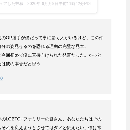
がシェアした投稿 -
2020年 6月月9日午前11時42分PDT
初のOP選手が僕だって事に驚く人がいるけど、この件
自分の姿見せるのを恐れる理由の完璧な見本。
ど今回初めて僕に直接向けられた発言だった。かっと
れは彼の本音だと思う
20
のLGBTQ+ファミリーの皆さん、あなたたちはその
もそれを変えようとさせてはダメと伝えたい。僕は常