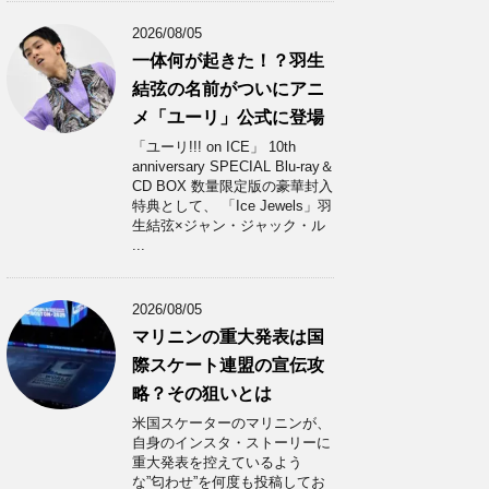
2026/08/05
一体何が起きた！？羽生
結弦の名前がついにアニ
メ「ユーリ」公式に登場
「ユーリ!!! on ICE」 10th
anniversary SPECIAL Blu-ray＆
CD BOX 数量限定版の豪華封入
特典として、 「Ice Jewels」羽
生結弦×ジャン・ジャック・ル
...
2026/08/05
マリニンの重大発表は国
際スケート連盟の宣伝攻
略？その狙いとは
米国スケーターのマリニンが、
自身のインスタ・ストーリーに
重大発表を控えているよう
な”匂わせ”を何度も投稿してお