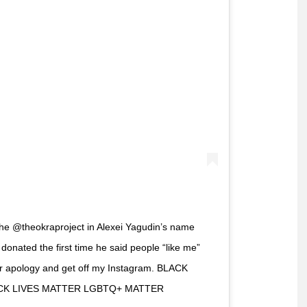
the @theokraproject in Alexei Yagudin’s name
onated the first time he said people “like me”
our apology and get off my Instagram. BLACK
CK LIVES MATTER LGBTQ+ MATTER