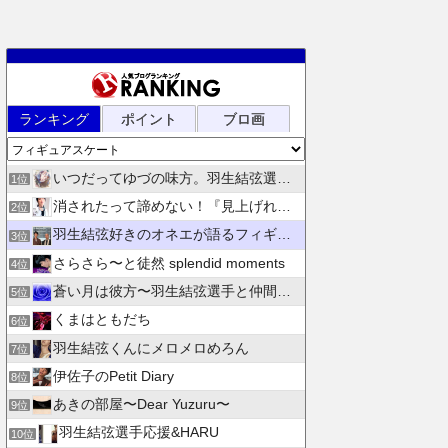
ランキング
ポイント
ブロ画
いつだってゆづの味方。羽生結弦選手応援団 紫色のブログ
1位
消されたって諦めない！『見上げれば、青空 』別館
2位
羽生結弦好きのオネエが語るフィギュアスケート
3位
さらさら〜と徒然 splendid moments
4位
蒼い月は彼方〜羽生結弦選手と仲間たちの日々を花束にして〜
5位
くまはともだち
6位
羽生結弦くんにメロメロめろん
7位
伊佐子のPetit Diary
8位
あきの部屋〜Dear Yuzuru〜
9位
羽生結弦選手応援&HARU
10位