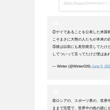
Adam Rippon
(@adaripp)
②ゲイであることを公表した米国
こそまさに大勢の人たちが本来の
③彼は以前にも差別発言してたけ
してついって言ってたけど僕はあ
— Winter (@Winter026)
June 9, 20
⑥ロシアの、スポーツ界の、世界中
ままで完璧で、世界中の他の誰に