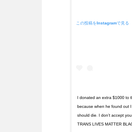
この投稿をInstagramで見る
I donated an extra $1000 to 
because when he found out I d
should die. I don’t accept y
TRANS LIVES MATTER BLA