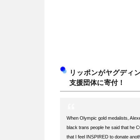
リッポンがヤグディン
支援団体に寄付！
When Olympic gold medalists, Alexei 
black trans people he said that he
that I feel INSPIRED to donate anot