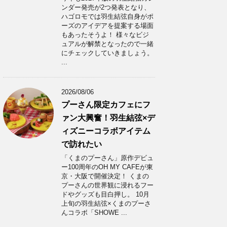
ンダー発売が2つ発表となり、
ハゴロモでは羽生結弦自身がポ
ーズのアイデアを提案する場面
もあったそうよ！ 様々なビジ
ュアルが解禁となったので一緒
にチェックしていきましょう。
...
2026/08/06
プーさん限定カフェにフ
ァン大興奮！羽生結弦×デ
ィズニーコラボアイテム
で訪れたい
「くまのプーさん」原作デビュ
ー100周年のOH MY CAFEが東
京・大阪で開催決定！ くまの
プーさんの世界観に浸れるフー
ドやグッズも目白押し。 10月
上旬の羽生結弦×くまのプーさ
んコラボ「SHOWE ...