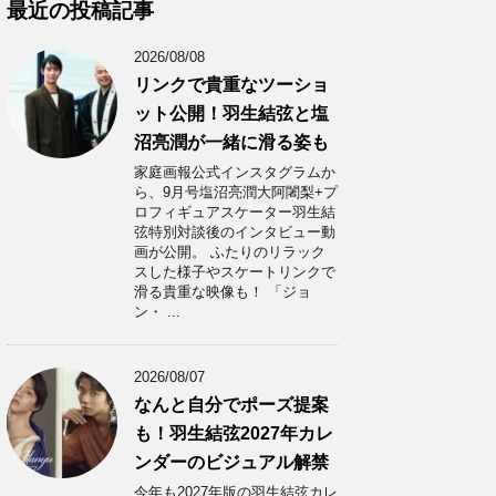
カ
最近の投稿記事
イ
ブ
2026/08/08
リンクで貴重なツーショ
ット公開！羽生結弦と塩
沼亮潤が一緒に滑る姿も
家庭画報公式インスタグラムか
ら、9月号塩沼亮潤大阿闍梨+プ
ロフィギュアスケーター羽生結
弦特別対談後のインタビュー動
画が公開。 ふたりのリラック
スした様子やスケートリンクで
滑る貴重な映像も！ 「ジョ
ン・ ...
2026/08/07
なんと自分でポーズ提案
も！羽生結弦2027年カレ
ンダーのビジュアル解禁
今年も2027年版の羽生結弦カレ