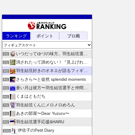
ランキング
ポイント
ブロ画
いつだってゆづの味方。羽生結弦選手応援団 紫色のブログ
1位
消されたって諦めない！『見上げれば、青空 』別館
2位
羽生結弦好きのオネエが語るフィギュアスケート
3位
さらさら〜と徒然 splendid moments
4位
蒼い月は彼方〜羽生結弦選手と仲間たちの日々を花束にして〜
5位
くまはともだち
6位
羽生結弦くんにメロメロめろん
7位
あきの部屋〜Dear Yuzuru〜
8位
羽生結弦選手応援&HARU
9位
伊佐子のPetit Diary
10位