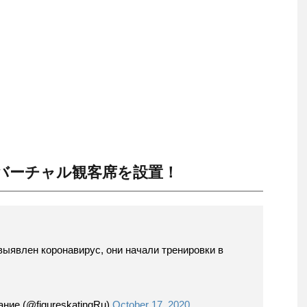
バーチャル観客席を設置！
выявлен коронавирус, они начали тренировки в
ание (@figureskatingRu)
October 17, 2020