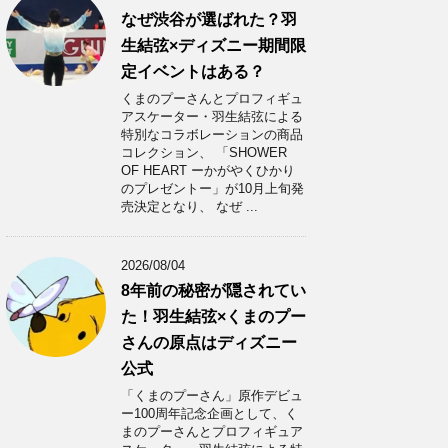
なぜ渋谷が選ばれた？羽
生結弦×ディズニー期間限
定イベントはある？
くまのプーさんとプロフィギュ
アスケーター・羽生結弦による
特別なコラボレーションの商品
コレクション、 「SHOWER
OF HEART ーかがやくひかり
のプレゼントー」が10月上旬発
売決定となり、 なぜ ...
2026/08/04
8年前の秘密が隠されてい
た！羽生結弦×くまのプー
さんの原点はディズニー
公式
「くまのプーさん」原作デビュ
ー100周年記念企画として、く
まのプーさんとプロフィギュア