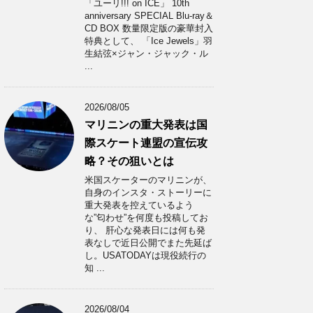
「ユーリ!!! on ICE」 10th
anniversary SPECIAL Blu-ray＆
CD BOX 数量限定版の豪華封入
特典として、 「Ice Jewels」羽
生結弦×ジャン・ジャック・ル
...
2026/08/05
マリニンの重大発表は国
際スケート連盟の宣伝攻
略？その狙いとは
米国スケーターのマリニンが、
自身のインスタ・ストーリーに
重大発表を控えているよう
な”匂わせ”を何度も投稿してお
り、 肝心な発表日には何も発
表なしで近日公開でまた先延ば
し。USATODAYは現役続行の
知 ...
2026/08/04