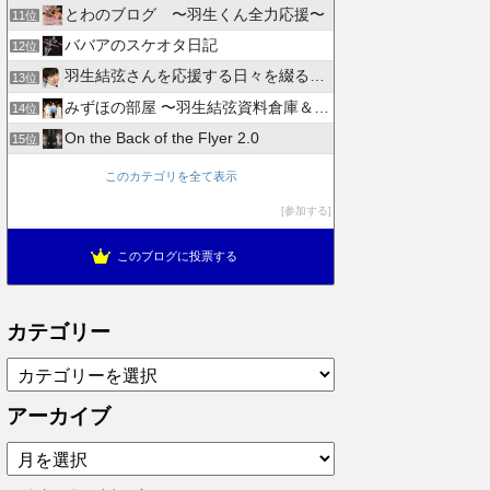
とわのブログ 〜羽生くん全力応援〜
11位
ババアのスケオタ日記
12位
羽生結弦さんを応援する日々を綴るブログ
13位
みずほの部屋 〜羽生結弦資料倉庫＆徒然日記〜
14位
On the Back of the Flyer 2.0
15位
このカテゴリを全て表示
参加する
このブログに投票する
カテゴリー
カ
テ
ゴ
アーカイブ
リ
ア
ー
ー