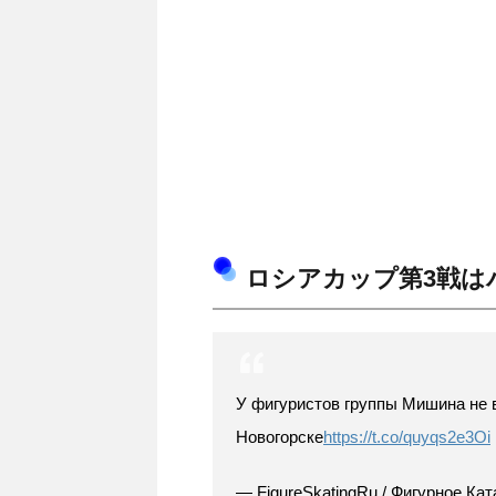
ロシアカップ第3戦は
У фигуристов группы Мишина не 
Новогорске
https://t.co/quyqs2e3Oi
— FigureSkatingRu / Фигурное Кат