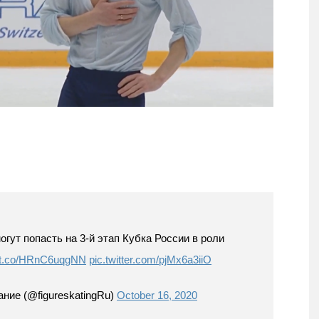
гут попасть на 3-й этап Кубка России в роли
//t.co/HRnC6uqgNN
pic.twitter.com/pjMx6a3iiO
ание (@figureskatingRu)
October 16, 2020