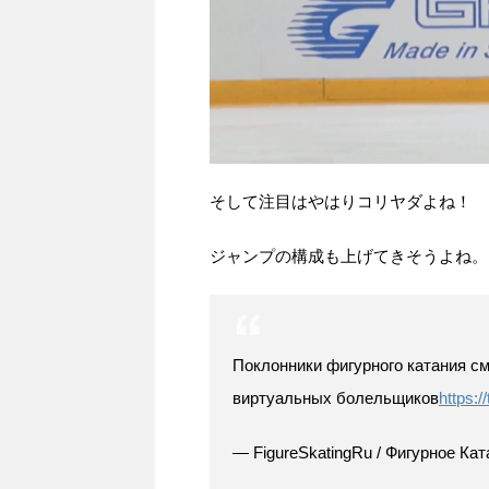
そして注目はやはりコリヤダよね！
ジャンプの構成も上げてきそうよね。
Поклонники фигурного катания смо
виртуальных болельщиков
https:
— FigureSkatingRu / Фигурное Кат