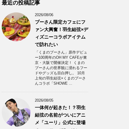
カ
最近の投稿記事
イ
ブ
2026/08/06
プーさん限定カフェにフ
ァン大興奮！羽生結弦×デ
ィズニーコラボアイテム
で訪れたい
「くまのプーさん」原作デビュ
ー100周年のOH MY CAFEが東
京・大阪で開催決定！ くまの
プーさんの世界観に浸れるフー
ドやグッズも目白押し。 10月
上旬の羽生結弦×くまのプーさ
んコラボ「SHOWE ...
2026/08/05
一体何が起きた！？羽生
結弦の名前がついにアニ
メ「ユーリ」公式に登場