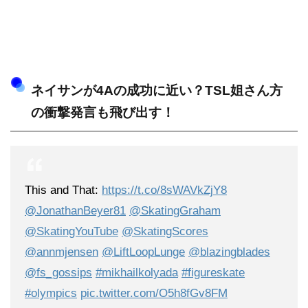
ネイサンが4Aの成功に近い？TSL姐さん方
の衝撃発言も飛び出す！
This and That:
https://t.co/8sWAVkZjY8
@JonathanBeyer81
@SkatingGraham
@SkatingYouTube
@SkatingScores
@annmjensen
@LiftLoopLunge
@blazingblades
@fs_gossips
#mikhailkolyada
#figureskate
#olympics
pic.twitter.com/O5h8fGv8FM