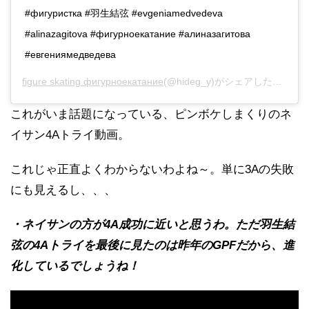
#фигуристка #羽生結弦 #evgeniamedvedeva
#alinazagitova #фигурноекатание #алиназагитова
#евгениямедведева
figure skating фигурноекатание
(@hideg_y)がシェアした投稿 -
2
これがいま話題になっている、ピンボケしまくりのネ
イサン4Aトライ動画。
これじゃ正直よくわからないわよね～。単に3Aの失敗
にも見えるし、、、
・ネイサンの方が4A成功に近いと思うわ。ただ羽生結
弦の4Aトライを最後に見たのは昨年のGPFだから、進
化しているでしょうね！