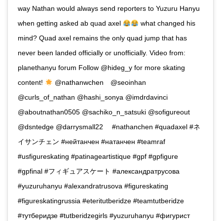
way Nathan would always send reporters to Yuzuru Hanyu
when getting asked ab quad axel
what changed his
mind? Quad axel remains the only quad jump that has
never been landed officially or unofficially. Video from:
planethanyu forum Follow @hideg_y for more skating
content!
@nathanwchen ⠀@seoinhan
@curls_of_nathan @hashi_sonya @imdrdavinci
@aboutnathan0505 @sachiko_n_satsuki @sofigureout
@dsntedge @darrysmall22 ⠀ #nathanchen #quadaxel #ネ
イサンチェン #нейтанчен #натанчен #teamraf
#usfigureskating #patinageartistique #gpf #gpfigure
#gpfinal #フィギュアスケート #александратрусова
#yuzuruhanyu #alexandratrusova #figureskating
#figureskatingrussia #eteritutberidze #teamtutberidze
#тутберидзе #tutberidzegirls #yuzuruhanyu #фигурист