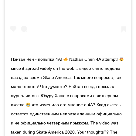
Нэйтан Чен - попытка 4А!
Nathan Chen 4A attempt!
since it spread widely on the web... видео снято неделю
назад во время Skate America. Так много вопросов, так
мало ответов! Что думаете? Нэйтан всегда посылал
журналистов к Юзуру Ханю с вопросами о четверном
акселе
что изменило его мнение о 4А? Квад аксель
остается единственным неприземленным официально
и не официально четверным прыжком. The video was
taken during Skate America 2020. Your thoughts?? The