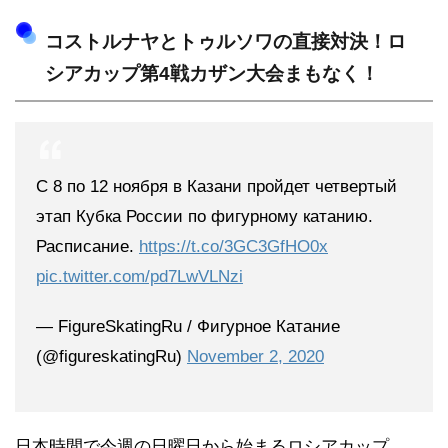
コストルナヤとトゥルソワの直接対決！ロ
シアカップ第4戦カザン大会まもなく！
С 8 по 12 ноября в Казани пройдет четвертый
этап Кубка России по фигурному катанию.
Расписание.
https://t.co/3GC3GfHO0x
pic.twitter.com/pd7LwVLNzi
— FigureSkatingRu / Фигурное Катание
(@figureskatingRu)
November 2, 2020
日本時間で今週の日曜日から始まるロシアカップ。