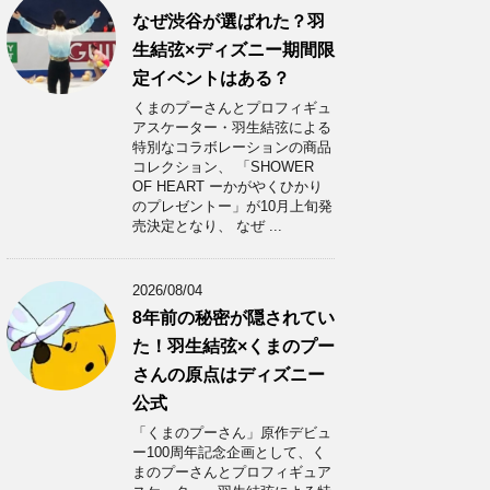
なぜ渋谷が選ばれた？羽
生結弦×ディズニー期間限
定イベントはある？
くまのプーさんとプロフィギュ
アスケーター・羽生結弦による
特別なコラボレーションの商品
コレクション、 「SHOWER
OF HEART ーかがやくひかり
のプレゼントー」が10月上旬発
売決定となり、 なぜ ...
2026/08/04
8年前の秘密が隠されてい
た！羽生結弦×くまのプー
さんの原点はディズニー
公式
「くまのプーさん」原作デビュ
ー100周年記念企画として、く
まのプーさんとプロフィギュア