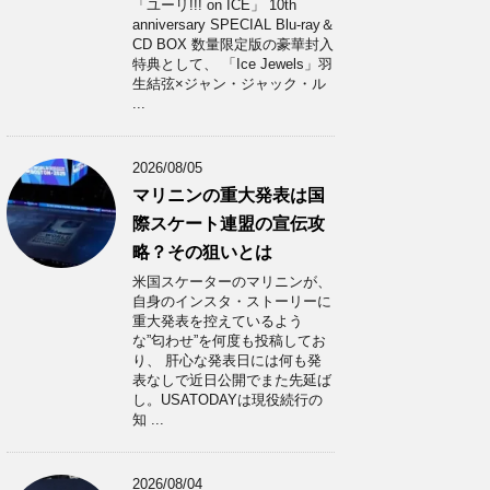
「ユーリ!!! on ICE」 10th
anniversary SPECIAL Blu-ray＆
CD BOX 数量限定版の豪華封入
特典として、 「Ice Jewels」羽
生結弦×ジャン・ジャック・ル
...
2026/08/05
マリニンの重大発表は国
際スケート連盟の宣伝攻
略？その狙いとは
米国スケーターのマリニンが、
自身のインスタ・ストーリーに
重大発表を控えているよう
な”匂わせ”を何度も投稿してお
り、 肝心な発表日には何も発
表なしで近日公開でまた先延ば
し。USATODAYは現役続行の
知 ...
2026/08/04