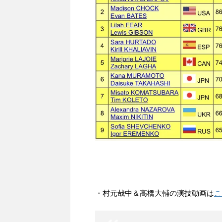
・村元哉中＆高橋大輔の演技動画は
こ