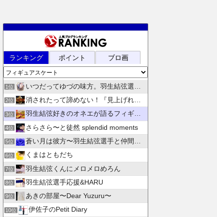
ランキング
ポイント
ブロ画
いつだってゆづの味方。羽生結弦選手応援団 紫色のブログ
1位
消されたって諦めない！『見上げれば、青空 』別館
2位
羽生結弦好きのオネエが語るフィギュアスケート
3位
さらさら〜と徒然 splendid moments
4位
蒼い月は彼方〜羽生結弦選手と仲間たちの日々を花束にして〜
5位
くまはともだち
6位
羽生結弦くんにメロメロめろん
7位
羽生結弦選手応援&HARU
8位
あきの部屋〜Dear Yuzuru〜
9位
伊佐子のPetit Diary
10位