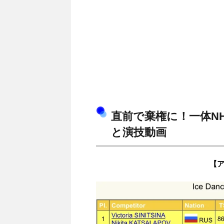
直前で棄権に！一体N
と演技動画
【ア