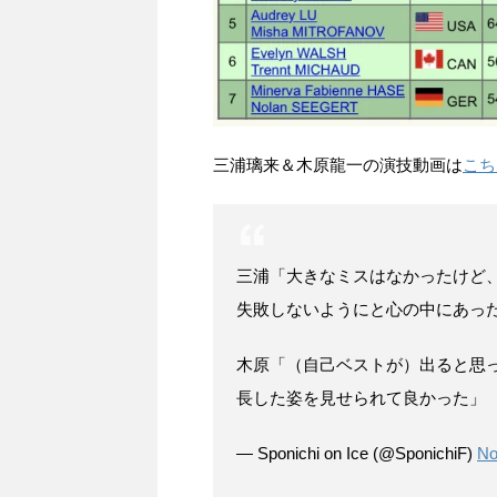
三浦璃来＆木原龍一の演技動画は
こち
三浦「大きなミスはなかったけど
失敗しないようにと心の中にあっ
木原「（自己ベストが）出ると思
長した姿を見せられて良かった」
— Sponichi on Ice (@SponichiF)
No