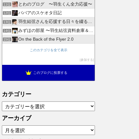
とわのブログ 〜羽生くん全力応援〜
11位
ババアのスケオタ日記
12位
羽生結弦さんを応援する日々を綴るブログ
13位
みずほの部屋 〜羽生結弦資料倉庫＆徒然日記〜
14位
On the Back of the Flyer 2.0
15位
このカテゴリを全て表示
参加する
このブログに投票する
カテゴリー
カ
テ
ゴ
アーカイブ
リ
ア
ー
ー