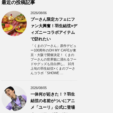
カ
最近の投稿記事
イ
ブ
2026/08/06
プーさん限定カフェにフ
ァン大興奮！羽生結弦×デ
ィズニーコラボアイテム
で訪れたい
「くまのプーさん」原作デビュ
ー100周年のOH MY CAFEが東
京・大阪で開催決定！ くまの
プーさんの世界観に浸れるフー
ドやグッズも目白押し。 10月
上旬の羽生結弦×くまのプーさ
んコラボ「SHOWE ...
2026/08/05
一体何が起きた！？羽生
結弦の名前がついにアニ
メ「ユーリ」公式に登場