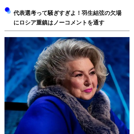
代表選考って騒ぎすぎよ！羽生結弦の欠場
にロシア重鎮はノーコメントを通す