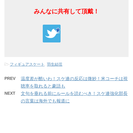
みんなに共有して頂戴！
-
フィギュアスケート
,
羽生結弦
PREV
温度差が酷いわ！スケ連の反応は微妙！米コーチは視
聴率を取れると豪語も
NEXT
文句を垂れる前にルールを読むべき！スケ連強化部長
の言葉は海外でも報道に