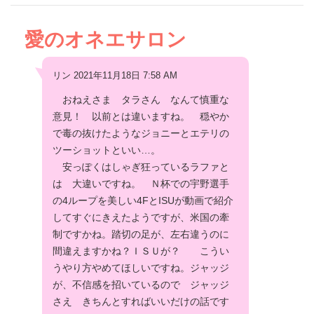
愛のオネエサロン
リン 2021年11月18日 7:58 AM
おねえさま タラさん なんて慎重な
意見！ 以前とは違いますね。 穏やか
で毒の抜けたようなジョニーとエテリの
ツーショットといい…。
安っぽくはしゃぎ狂っているラファと
は 大違いですね。 Ｎ杯での宇野選手
の4ループを美しい4FとISUが動画で紹介
してすぐにきえたようですが、米国の牽
制ですかね。踏切の足が、左右違うのに
間違えますかね？ＩＳＵが？ こうい
うやり方やめてほしいですね。ジャッジ
が、不信感を招いているので ジャッジ
さえ きちんとすればいいだけの話です