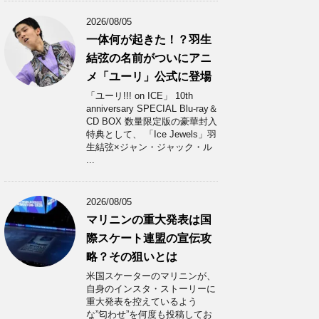
2026/08/05
一体何が起きた！？羽生
結弦の名前がついにアニ
メ「ユーリ」公式に登場
「ユーリ!!! on ICE」 10th
anniversary SPECIAL Blu-ray＆
CD BOX 数量限定版の豪華封入
特典として、 「Ice Jewels」羽
生結弦×ジャン・ジャック・ル
...
2026/08/05
マリニンの重大発表は国
際スケート連盟の宣伝攻
略？その狙いとは
米国スケーターのマリニンが、
自身のインスタ・ストーリーに
重大発表を控えているよう
な”匂わせ”を何度も投稿してお