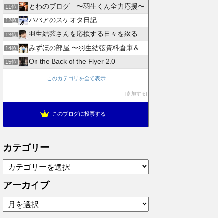
とわのブログ 〜羽生くん全力応援〜
11位
ババアのスケオタ日記
12位
羽生結弦さんを応援する日々を綴るブログ
13位
みずほの部屋 〜羽生結弦資料倉庫＆徒然日記〜
14位
On the Back of the Flyer 2.0
15位
このカテゴリを全て表示
参加する
このブログに投票する
カテゴリー
カ
テ
ゴ
アーカイブ
リ
ア
ー
ー