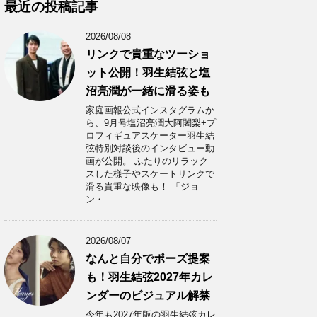
カ
最近の投稿記事
イ
ブ
2026/08/08
リンクで貴重なツーショ
ット公開！羽生結弦と塩
沼亮潤が一緒に滑る姿も
家庭画報公式インスタグラムか
ら、9月号塩沼亮潤大阿闍梨+プ
ロフィギュアスケーター羽生結
弦特別対談後のインタビュー動
画が公開。 ふたりのリラック
スした様子やスケートリンクで
滑る貴重な映像も！ 「ジョ
ン・ ...
2026/08/07
なんと自分でポーズ提案
も！羽生結弦2027年カレ
ンダーのビジュアル解禁
今年も2027年版の羽生結弦カレ