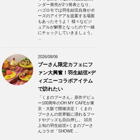
ンダー発売が2つ発表となり、
ハゴロモでは羽生結弦自身がポ
ーズのアイデアを提案する場面
もあったそうよ！ 様々なビジ
ュアルが解禁となったので一緒
にチェックしていきましょう。
...
2026/08/06
プーさん限定カフェにフ
ァン大興奮！羽生結弦×デ
ィズニーコラボアイテム
で訪れたい
「くまのプーさん」原作デビュ
ー100周年のOH MY CAFEが東
京・大阪で開催決定！ くまの
プーさんの世界観に浸れるフー
ドやグッズも目白押し。 10月
上旬の羽生結弦×くまのプーさ
んコラボ「SHOWE ...