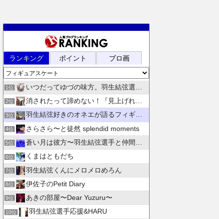
ランキング
ポイント
ブロ画
いつだってゆづの味方。羽生結弦選手応援団 紫色のブログ
1位
消されたって諦めない！『見上げれば、青空 』別館
2位
羽生結弦好きのオネエが語るフィギュアスケート
3位
さらさら〜と徒然 splendid moments
4位
蒼い月は彼方〜羽生結弦選手と仲間たちの日々を花束にして〜
5位
くまはともだち
6位
羽生結弦くんにメロメロめろん
7位
伊佐子のPetit Diary
8位
あきの部屋〜Dear Yuzuru〜
9位
羽生結弦選手応援&HARU
10位