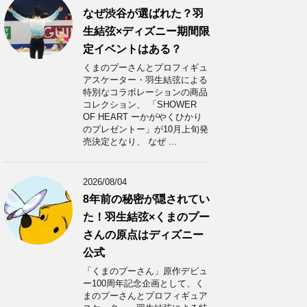
なぜ渋谷が選ばれた？羽
生結弦×ディズニー期間限
定イベントはある？
くまのプーさんとプロフィギュ
アスケーター・羽生結弦による
特別なコラボレーションの商品
コレクション、 「SHOWER
OF HEART ーかがやくひかり
のプレゼントー」が10月上旬発
売決定となり、 なぜ ...
2026/08/04
8年前の秘密が隠されてい
た！羽生結弦×くまのプー
さんの原点はディズニー
公式
「くまのプーさん」原作デビュ
ー100周年記念企画として、く
まのプーさんとプロフィギュア