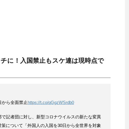
チに！入国禁止もスケ連は現時点で
日から全面禁止
https://t.co/qGgzWSrdb0
邸で記者団に対し、新型コロナウイルスの新たな変異
策について「外国人の入国を30日から全世界を対象