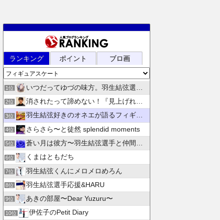
ランキング
ポイント
ブロ画
いつだってゆづの味方。羽生結弦選手応援団 紫色のブログ
1位
消されたって諦めない！『見上げれば、青空 』別館
2位
羽生結弦好きのオネエが語るフィギュアスケート
3位
さらさら〜と徒然 splendid moments
4位
蒼い月は彼方〜羽生結弦選手と仲間たちの日々を花束にして〜
5位
くまはともだち
6位
羽生結弦くんにメロメロめろん
7位
羽生結弦選手応援&HARU
8位
あきの部屋〜Dear Yuzuru〜
9位
伊佐子のPetit Diary
10位