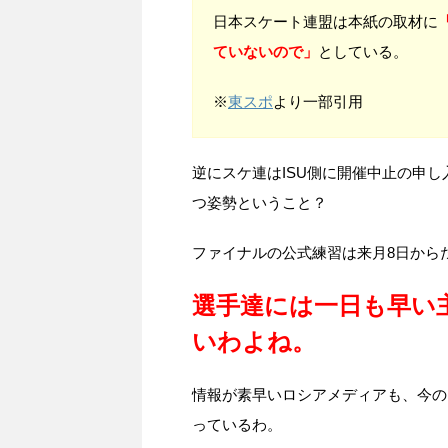
日本スケート連盟は本紙の取材に
ていないので」
としている。
※
東スポ
より一部引用
逆にスケ連はISU側に開催中止の申
つ姿勢ということ？
ファイナルの公式練習は来月8日から
選手達には一日も早い
いわよね。
情報が素早いロシアメディアも、今の
っているわ。