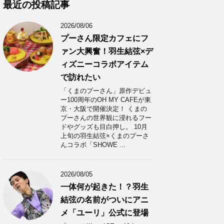
カ
最近の投稿記事
イ
ブ
2026/08/06
プーさん限定カフェにフ
ァン大興奮！羽生結弦×デ
ィズニーコラボアイテム
で訪れたい
「くまのプーさん」原作デビュ
ー100周年のOH MY CAFEが東
京・大阪で開催決定！ くまの
プーさんの世界観に浸れるフー
ドやグッズも目白押し。 10月
上旬の羽生結弦×くまのプーさ
んコラボ「SHOWE ...
2026/08/05
一体何が起きた！？羽生
結弦の名前がついにアニ
メ「ユーリ」公式に登場