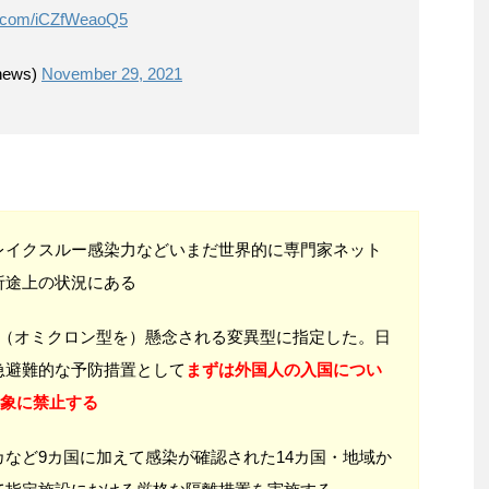
er.com/iCZfWeaoQ5
ews)
November 29, 2021
レイクスルー感染力などいまだ世界的に専門家ネット
析途上の状況にある
、（オミクロン型を）懸念される変異型に指定した。日
急避難的な予防措置として
まずは外国人の入国につい
対象に禁止する
など9カ国に加えて感染が確認された14カ国・地域か