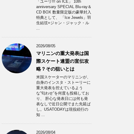
「ユーリ!!! on ICE」 10th
anniversary SPECIAL Blu-ray＆
CD BOX 数量限定版の豪華封入
特典として、 「Ice Jewels」羽
生結弦×ジャン・ジャック・ル
...
2026/08/05
マリニンの重大発表は国
際スケート連盟の宣伝攻
略？その狙いとは
米国スケーターのマリニンが、
自身のインスタ・ストーリーに
重大発表を控えているよう
な”匂わせ”を何度も投稿してお
り、 肝心な発表日には何も発
表なしで近日公開でまた先延ば
し。USATODAYは現役続行の
知 ...
2026/08/04