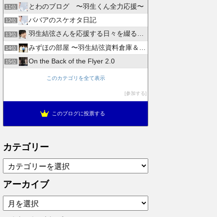
とわのブログ 〜羽生くん全力応援〜
11位
ババアのスケオタ日記
12位
羽生結弦さんを応援する日々を綴るブログ
13位
みずほの部屋 〜羽生結弦資料倉庫＆徒然日記〜
14位
On the Back of the Flyer 2.0
15位
このカテゴリを全て表示
参加する
このブログに投票する
カテゴリー
カ
テ
ゴ
アーカイブ
リ
ア
ー
ー