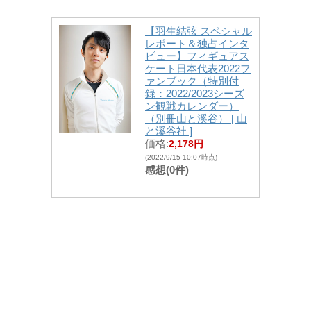
【羽生結弦 スペシャル
レポート＆独占インタ
ビュー】フィギュアス
ケート日本代表2022フ
ァンブック（特別付
録：2022/2023シーズ
ン観戦カレンダー）
（別冊山と溪谷） [ 山
と溪谷社 ]
価格:
2,178円
(2022/9/15 10:07時点)
感想(0件)