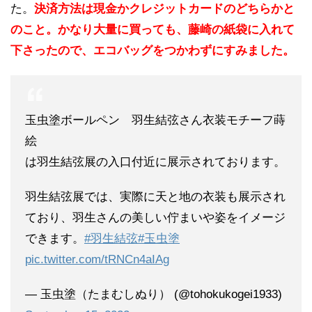
た。
決済方法は現金かクレジットカードのどちらかと
のこと。かなり大量に買っても、藤崎の紙袋に入れて
下さったので、エコバッグをつかわずにすみました。
玉虫塗ボールペン 羽生結弦さん衣装モチーフ蒔
絵
は羽生結弦展の入口付近に展示されております。
羽生結弦展では、実際に天と地の衣装も展示され
ており、羽生さんの美しい佇まいや姿をイメージ
できます。
#羽生結弦
#玉虫塗
pic.twitter.com/tRNCn4aIAg
— 玉虫塗（たまむしぬり） (@tohokukogei1933)