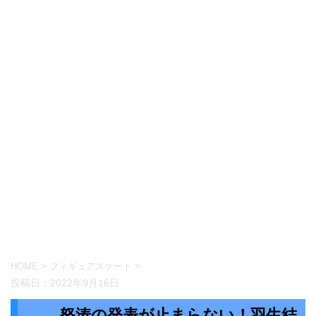
HOME
>
フィギュアスケート
>
投稿日：
2022年9月16日
怒涛の発表が止まらない！羽生結