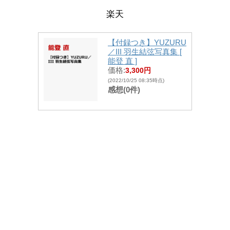
楽天
【付録つき】YUZURU
／III 羽生結弦写真集 [
能登 直 ]
価格:
3,300円
(2022/10/25 08:35時点)
感想(0件)