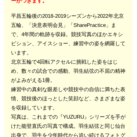
ーがつきます。
平昌五輪後の2018-2019シーズンから2022年北京
五輪、「決意表明会見」「SharePractice」ま
で、4年間の軌跡を収録。競技写真のほかエキシ
ビション、アイスショー、練習中の姿を網羅して
います。
北京五輪で4回転アクセルに挑戦した姿をはじ
め、数々の試合での感動、羽生結弦の不屈の精神
がよみがえる1冊。
練習中の真剣な眼差しや競技中の自信に満ちた表
情、競技後のほっとした笑顔など、さまざまな姿
を収録しています。
写真は、これまでの『YUZURU』シリーズを手が
けた能登直氏の写真で構成。羽生結弦と同じ仙台
出身で、羽生を少年時代から追い続けるフォトグ