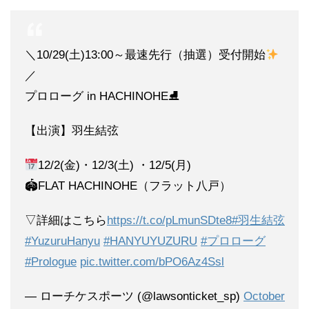
＼10/29(土)13:00～最速先行（抽選）受付開始
／
プロローグ in HACHINOHE⛸
【出演】羽生結弦
12/2(金)・12/3(土) ・12/5(月)
🏟FLAT HACHINOHE（フラット八戸）
▽詳細はこちら
https://t.co/pLmunSDte8
#羽生結弦
#YuzuruHanyu
#HANYUYUZURU
#プロローグ
#Prologue
pic.twitter.com/bPO6Az4Ssl
— ローチケスポーツ (@lawsonticket_sp)
October