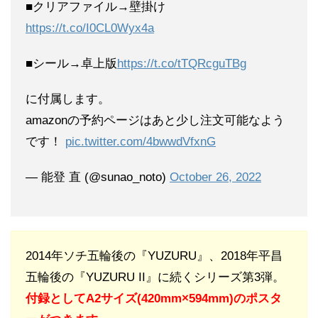
■クリアファイル→壁掛け
https://t.co/I0CL0Wyx4a
■シール→卓上版
https://t.co/tTQRcguTBg
に付属します。
amazonの予約ページはあと少し注文可能なよう
です！
pic.twitter.com/4bwwdVfxnG
— 能登 直 (@sunao_noto)
October 26, 2022
2014年ソチ五輪後の『YUZURU』、2018年平昌
五輪後の『YUZURU II』に続くシリーズ第3弾。
付録としてA2サイズ(420mm×594mm)のポスタ