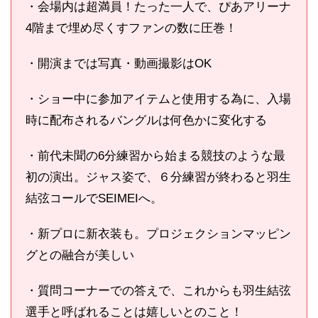
・会場内は超満員！たった一人で、ぴあアリーナ
4階まで埋め尽くすファンの数に圧巻！
・開演までは写真・動画撮影はOK
・ショー中に参加アイテムと使用する為に、入場
時に配布されるバングルは何色かに変化する
・前代未聞の6分練習から始まる競技のような最
初の演出。ジャス姿で、６分練習が終わると羽生
結弦コールでSEIMEIへ。
・新プロに新衣装も。プロジェクションマッピン
グとの融合が美しい
・質問コーナーでの答えで、これからも羽生結弦
選手と呼ばれることは嬉しいとのこと！