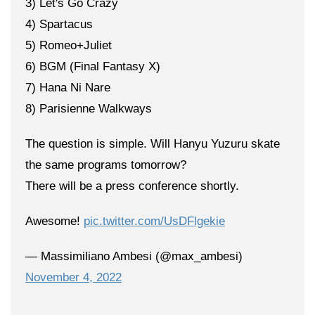
3) Let's Go Crazy
4) Spartacus
5) Romeo+Juliet
6) BGM (Final Fantasy X)
7) Hana Ni Nare
8) Parisienne Walkways
The question is simple. Will Hanyu Yuzuru skate
the same programs tomorrow?
There will be a press conference shortly.
Awesome!
pic.twitter.com/UsDFlgekie
— Massimiliano Ambesi (@max_ambesi)
November 4, 2022