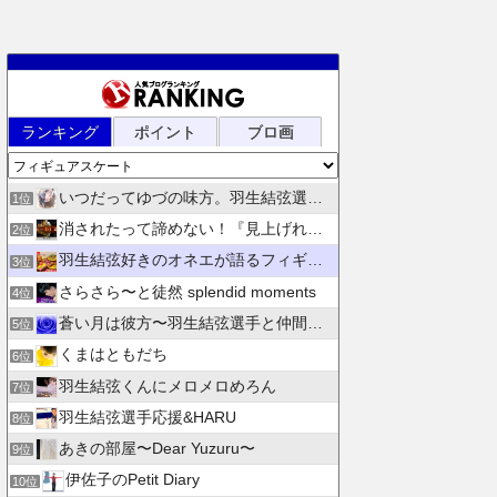
ランキング
ポイント
ブロ画
いつだってゆづの味方。羽生結弦選手応援団 紫色のブログ
1位
消されたって諦めない！『見上げれば、青空 』別館
2位
羽生結弦好きのオネエが語るフィギュアスケート
3位
さらさら〜と徒然 splendid moments
4位
蒼い月は彼方〜羽生結弦選手と仲間たちの日々を花束にして〜
5位
くまはともだち
6位
羽生結弦くんにメロメロめろん
7位
羽生結弦選手応援&HARU
8位
あきの部屋〜Dear Yuzuru〜
9位
伊佐子のPetit Diary
10位