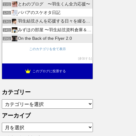
とわのブログ 〜羽生くん全力応援〜
11位
ババアのスケオタ日記
12位
羽生結弦さんを応援する日々を綴るブログ
13位
みずほの部屋 〜羽生結弦資料倉庫＆徒然日記〜
14位
On the Back of the Flyer 2.0
15位
このカテゴリを全て表示
参加する
このブログに投票する
カテゴリー
カ
テ
ゴ
アーカイブ
リ
ア
ー
ー