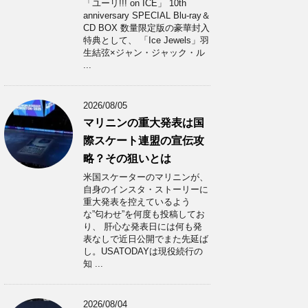
「ユーリ!!! on ICE」 10th
anniversary SPECIAL Blu-ray＆
CD BOX 数量限定版の豪華封入
特典として、 「Ice Jewels」羽
生結弦×ジャン・ジャック・ル
...
2026/08/05
マリニンの重大発表は国
際スケート連盟の宣伝攻
略？その狙いとは
米国スケーターのマリニンが、
自身のインスタ・ストーリーに
重大発表を控えているよう
な”匂わせ”を何度も投稿してお
り、 肝心な発表日には何も発
表なしで近日公開でまた先延ば
し。USATODAYは現役続行の
知 ...
2026/08/04