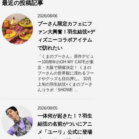
カ
最近の投稿記事
イ
ブ
2026/08/06
プーさん限定カフェにフ
ァン大興奮！羽生結弦×デ
ィズニーコラボアイテム
で訪れたい
「くまのプーさん」原作デビュ
ー100周年のOH MY CAFEが東
京・大阪で開催決定！ くまの
プーさんの世界観に浸れるフー
ドやグッズも目白押し。 10月
上旬の羽生結弦×くまのプーさ
んコラボ「SHOWE ...
2026/08/05
一体何が起きた！？羽生
結弦の名前がついにアニ
メ「ユーリ」公式に登場