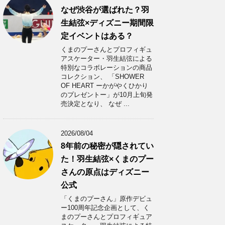
なぜ渋谷が選ばれた？羽
生結弦×ディズニー期間限
定イベントはある？
くまのプーさんとプロフィギュ
アスケーター・羽生結弦による
特別なコラボレーションの商品
コレクション、 「SHOWER
OF HEART ーかがやくひかり
のプレゼントー」が10月上旬発
売決定となり、 なぜ ...
2026/08/04
8年前の秘密が隠されてい
た！羽生結弦×くまのプー
さんの原点はディズニー
公式
「くまのプーさん」原作デビュ
ー100周年記念企画として、く
まのプーさんとプロフィギュア