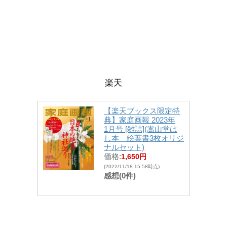
楽天
【楽天ブックス限定特
典】家庭画報 2023年
1月号 [雑誌](嵩山堂は
し本 絵葉書3枚オリジ
ナルセット)
価格:
1,650円
(2022/11/18 15:58時点)
感想(0件)