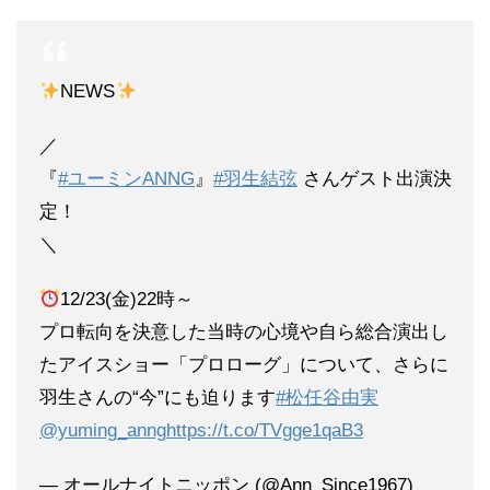
NEWS
／
『
#ユーミンANNG
』
#羽生結弦
さんゲスト出演決
定！
＼
12/23(金)22時～
プロ転向を決意した当時の心境や自ら総合演出し
たアイスショー「プロローグ」について、さらに
羽生さんの“今”にも迫ります
#松任谷由実
@yuming_anng
https://t.co/TVgge1qaB3
— オールナイトニッポン (@Ann_Since1967)