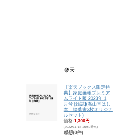
楽天
【楽天ブックス限定特
典】家庭画報プレミア
ムライト版 2023年 1
月号 [雑誌](嵩山堂はし
本 絵葉書3枚オリジナ
ルセット)
価格:
1,300円
(2022/11/18 15:59時点)
感想(0件)