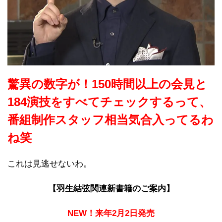
驚異の数字が！150時間以上の会見と
184演技をすべてチェックするって、
番組制作スタッフ相当気合入ってるわ
ね笑
これは見逃せないわ。
【羽生結弦関連新書籍のご案内】
NEW！来年2月2日発売