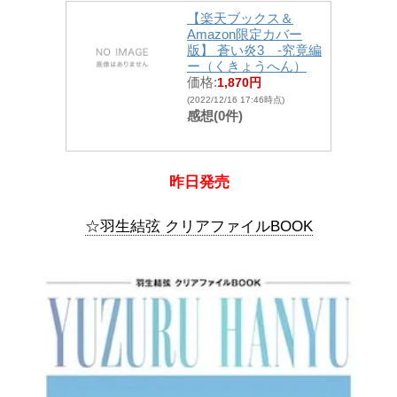
【楽天ブックス＆
Amazon限定カバー
版】 蒼い炎3 -究竟編
ー（くきょうへん）
価格:
1,870円
(2022/12/16 17:46時点)
感想(0件)
昨日発売
☆羽生結弦 クリアファイルBOOK