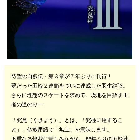
待望の自叙伝・第３章が７年ぶりに刊行！
夢だった五輪２連覇をついに達成した羽生結弦。
さらに理想のスケートを求めて、境地を目指す王
者の道のり―
「究竟（くきょう）」とは、「究極に達するこ
と」、仏教用語で「無上」を意味します。
度重なる怪我に苦しみながら、66年ぶりの五輪連