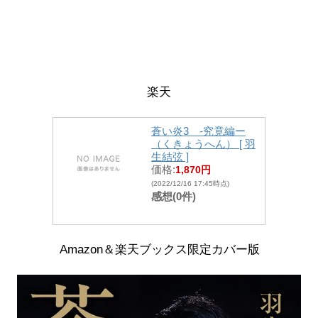
楽天
蒼い炎3 -究竟編ー
（くきょうへん） [ 羽
生結弦 ]
価格:
1,870円
(2022/12/16 17:45時点)
感想(0件)
Amazon＆楽天ブックス限定カバー版