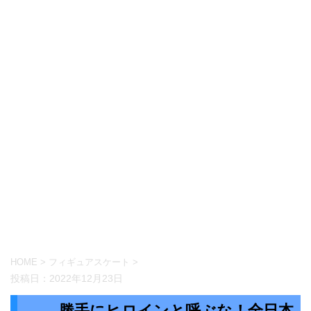
HOME
>
フィギュアスケート
>
投稿日：
2022年12月23日
勝手にヒロインと呼ぶな！全日本