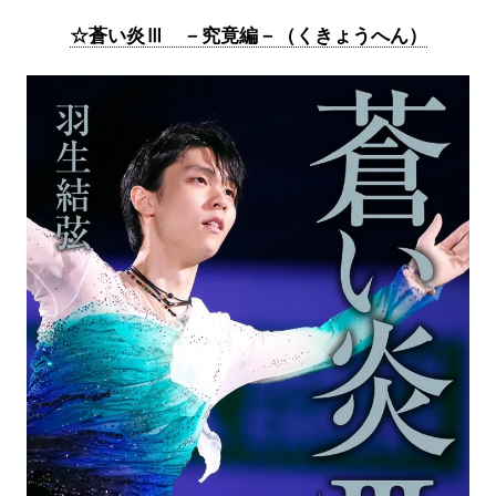
☆蒼い炎Ⅲ －究竟編－（くきょうへん）