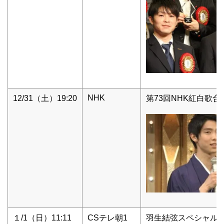
NHK
12/31（土）19:20
第73回NHK紅白歌合
１/1（日）11:11
CSテレ朝1
羽生結弦スペシャル