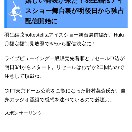
嬉しい発表が来た！羽生結弦アイ
スショー舞台裏が明後日から独占
配信開始に
羽生結弦nottestelltaアイスショー舞台裏前編が、Hulu
月額定額制見放題で3/5から配信決定に！
ライブビューイング一般販売先着順とリセール申込が
明日3/4からスタート。リセールはわずか2日間なので
注意して頂戴ね。
GIFT東京ドーム公演をご覧になった野村萬斎氏が、自
身のラジオ番組で感想を述べているので必聴よ。
スポンサーリンク