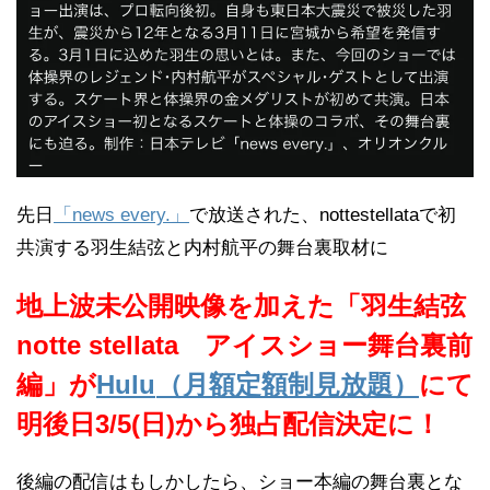
先日
「news every.」
で放送された、nottestellataで初
共演する羽生結弦と内村航平の舞台裏取材に
地上波未公開映像を加えた「羽生結弦
notte stellata アイスショー舞台裏前
編」が
Hulu
（月額定額制見放題）
にて
明後日3/5(日)から独占配信決定に！
後編の配信はもしかしたら、ショー本編の舞台裏とな