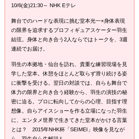
10/6(金)21:30～ NHK Eテレ
舞台でのハードな表現に挑む堂本光一×身体表現
の限界を追求するプロフィギュアスケーター羽生
結弦。身体と向き合う2人ならではトークを、3週
連続でお届け。
羽生の本拠地・仙台を訪れ、貴重な練習現場を見
学した堂本。休憩をほとんど取らず滑り続ける姿
に衝撃を受ける。翌日の対談では、自らも舞台で
体力の限界と向き合う経験から、羽生の演技の秘
密に迫る。プロに転向してからの心理、目指す理
想像。自らアイスショーを作る立場になった羽生
に、エンタメ世界で生きてきた堂本がかける言葉
とは？ 2015年NHK杯「SEIMEI」映像を見なが
ら、羽生自ら生解説も。