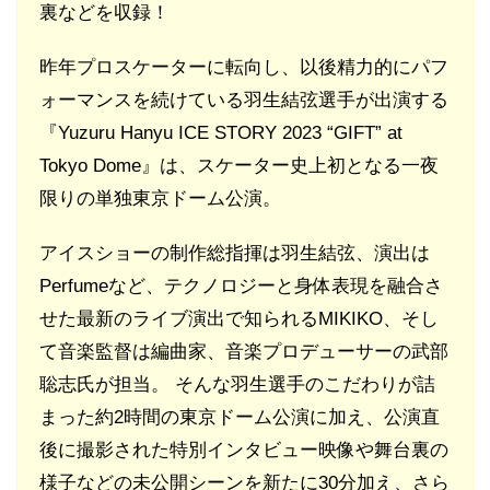
裏などを収録！
昨年プロスケーターに転向し、以後精力的にパフ
ォーマンスを続けている羽生結弦選手が出演する
『Yuzuru Hanyu ICE STORY 2023 “GIFT” at
Tokyo Dome』は、スケーター史上初となる一夜
限りの単独東京ドーム公演。
アイスショーの制作総指揮は羽生結弦、演出は
Perfumeなど、テクノロジーと身体表現を融合さ
せた最新のライブ演出で知られるMIKIKO、そし
て音楽監督は編曲家、音楽プロデューサーの武部
聡志氏が担当。 そんな羽生選手のこだわりが詰
まった約2時間の東京ドーム公演に加え、公演直
後に撮影された特別インタビュー映像や舞台裏の
様子などの未公開シーンを新たに30分加え、さら