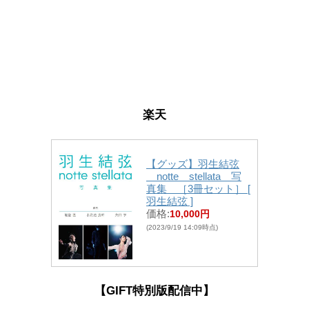
楽天
【グッズ】羽生結弦
notte stellata 写
真集 ［3冊セット］ [
羽生結弦 ]
価格:
10,000円
(2023/9/19 14:09時点)
【GIFT特別版配信中
】