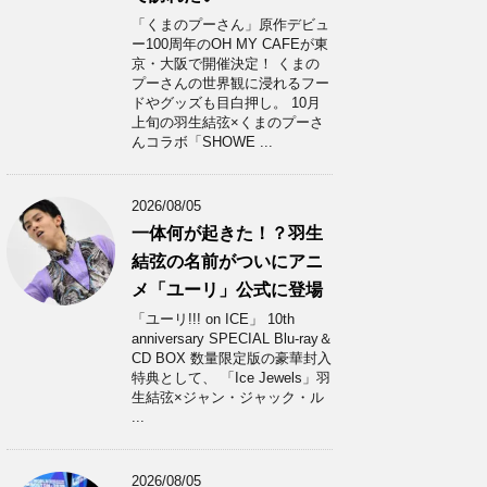
「くまのプーさん」原作デビュ
ー100周年のOH MY CAFEが東
京・大阪で開催決定！ くまの
プーさんの世界観に浸れるフー
ドやグッズも目白押し。 10月
上旬の羽生結弦×くまのプーさ
んコラボ「SHOWE ...
2026/08/05
一体何が起きた！？羽生
結弦の名前がついにアニ
メ「ユーリ」公式に登場
「ユーリ!!! on ICE」 10th
anniversary SPECIAL Blu-ray＆
CD BOX 数量限定版の豪華封入
特典として、 「Ice Jewels」羽
生結弦×ジャン・ジャック・ル
...
2026/08/05