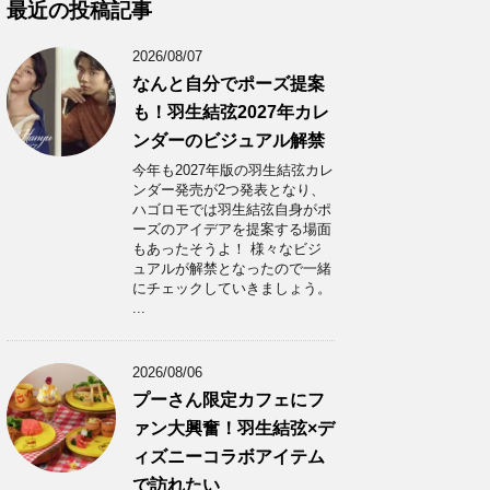
カ
最近の投稿記事
イ
ブ
2026/08/07
なんと自分でポーズ提案
も！羽生結弦2027年カレ
ンダーのビジュアル解禁
今年も2027年版の羽生結弦カレ
ンダー発売が2つ発表となり、
ハゴロモでは羽生結弦自身がポ
ーズのアイデアを提案する場面
もあったそうよ！ 様々なビジ
ュアルが解禁となったので一緒
にチェックしていきましょう。
...
2026/08/06
プーさん限定カフェにフ
ァン大興奮！羽生結弦×デ
ィズニーコラボアイテム
で訪れたい