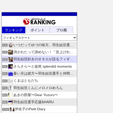
ランキング
ポイント
ブロ画
いつだってゆづの味方。羽生結弦選手応援団 紫色のブログ
1位
消されたって諦めない！『見上げれば、青空 』別館
2位
羽生結弦好きのオネエが語るフィギュアスケート
3位
さらさら〜と徒然 splendid moments
4位
蒼い月は彼方〜羽生結弦選手と仲間たちの日々を花束にして〜
5位
くまはともだち
6位
羽生結弦くんにメロメロめろん
7位
あきの部屋〜Dear Yuzuru〜
8位
羽生結弦選手応援&HARU
9位
伊佐子のPetit Diary
10位