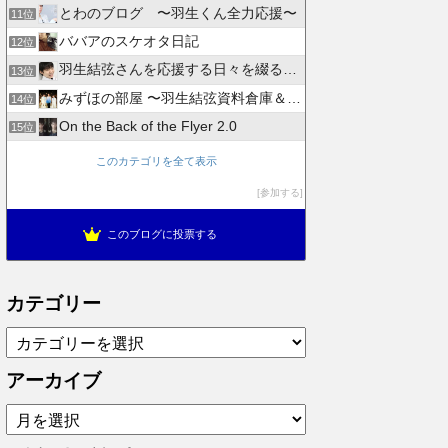
とわのブログ 〜羽生くん全力応援〜
11位
ババアのスケオタ日記
12位
羽生結弦さんを応援する日々を綴るブログ
13位
みずほの部屋 〜羽生結弦資料倉庫＆徒然日記〜
14位
On the Back of the Flyer 2.0
15位
このカテゴリを全て表示
参加する
このブログに投票する
カテゴリー
カ
テ
ゴ
アーカイブ
リ
ア
ー
ー