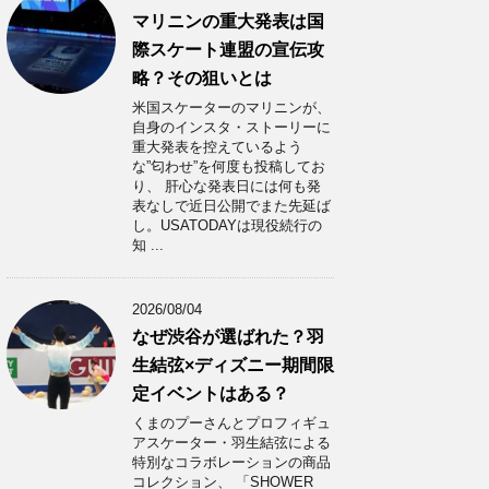
マリニンの重大発表は国
際スケート連盟の宣伝攻
略？その狙いとは
米国スケーターのマリニンが、
自身のインスタ・ストーリーに
重大発表を控えているよう
な”匂わせ”を何度も投稿してお
り、 肝心な発表日には何も発
表なしで近日公開でまた先延ば
し。USATODAYは現役続行の
知 ...
2026/08/04
なぜ渋谷が選ばれた？羽
生結弦×ディズニー期間限
定イベントはある？
くまのプーさんとプロフィギュ
アスケーター・羽生結弦による
特別なコラボレーションの商品
コレクション、 「SHOWER