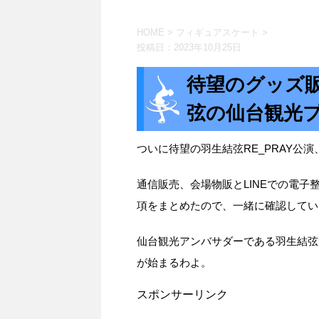
HOME
>
フィギュアスケート
>
投稿日：
2023年10月25日
待望のグッズ
弦の仙台観光
ついに待望の羽生結弦RE_PRAY公
通信販売、会場物販とLINEでの電
項をまとめたので、一緒に確認してい
仙台観光アンバサダーである羽生結弦
が始まるわよ。
スポンサーリンク