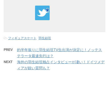
-
フィギュアスケート
,
羽生結弦
PREV
約半年振りに羽生結弦TV生出演が決定に！ノッテス
テラータ最速先行は？
NEXT
海外の羽生結弦独占インタビューが凄い！ドイツメデ
ィアが鋭い質問も？