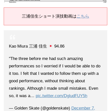
三浦佳生ショート演技動画は
こちら
Kao Miura 三浦 佳生
94.86
"The three before me had such amazing
performances so I worried if I would be able to do
it too. I felt that I wanted to follow them up with a
good performance, without thinking about
rankings. Although I made small mistakes. Even
so, it was a…
pic.twitter.com/DgludFUY5h
— Golden Skate (@goldenskate)
December 7,