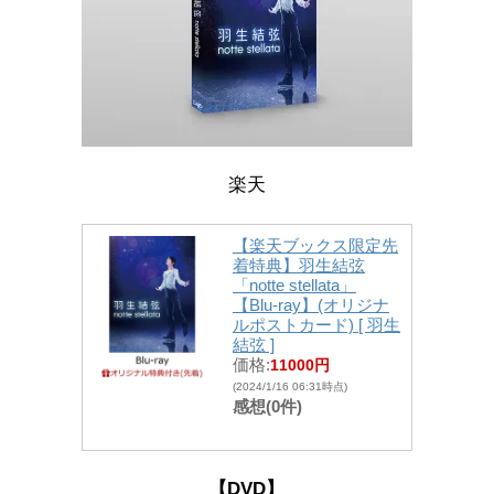
楽天
【楽天ブックス限定先
着特典】羽生結弦
「notte stellata」
【Blu-ray】(オリジナ
ルポストカード) [ 羽生
結弦 ]
価格:
11000円
(2024/1/16 06:31時点)
感想(0件)
【DVD】