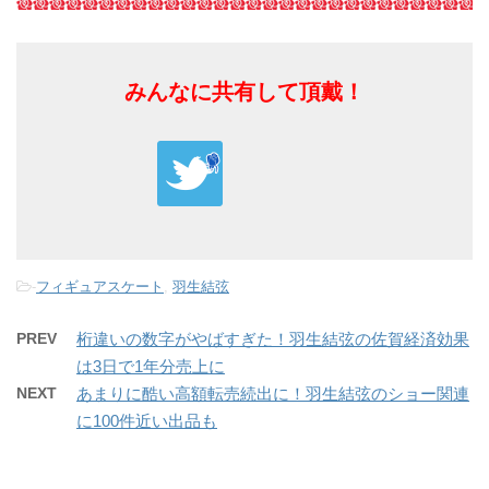
みんなに共有して頂戴！
-
フィギュアスケート
,
羽生結弦
PREV
桁違いの数字がやばすぎた！羽生結弦の佐賀経済効果
は3日で1年分売上に
NEXT
あまりに酷い高額転売続出に！羽生結弦のショー関連
に100件近い出品も