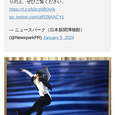
りの上、ぜひご覧ください。
https://t.co/b3cgSBOyIk
pic.twitter.com/afRZ6AACY1
— ニュースパーク（日本新聞博物館）
(@NewsparkPR)
January 5, 2024