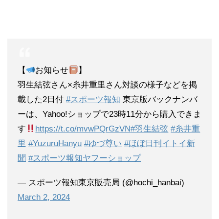
【
お知らせ
】
羽生結弦さん×糸井重里さん対談の様子などを掲
載した2日付
#スポーツ報知
東京版バックナンバ
ーは、Yahoo!ショップで23時11分から購入できま
す
https://t.co/mvwPQrGzVN
#羽生結弦
#糸井重
里
#YuzuruHanyu
#ゆづ尊い
#ほぼ日刊イトイ新
聞
#スポーツ報知ヤフーショップ
— スポーツ報知東京販売局 (@hochi_hanbai)
March 2, 2024