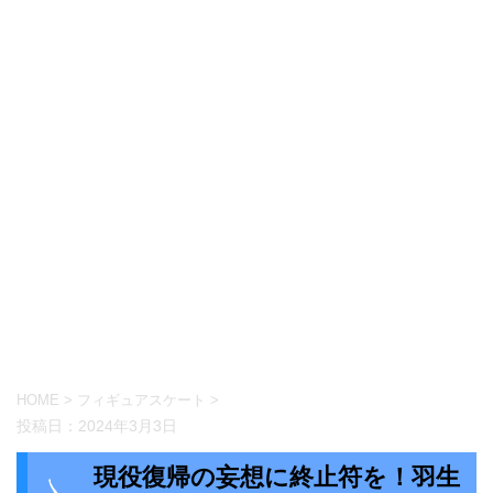
HOME
>
フィギュアスケート
>
投稿日：
2024年3月3日
現役復帰の妄想に終止符を！羽生