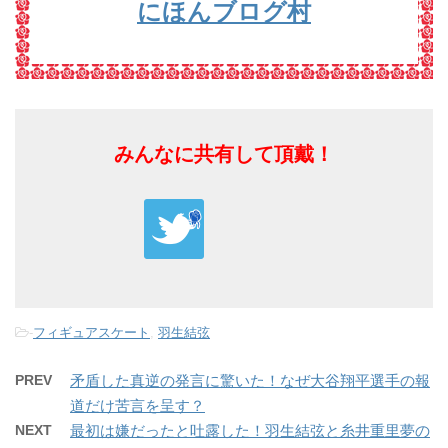
にほんブログ村
みんなに共有して頂戴！
-
フィギュアスケート
,
羽生結弦
PREV
矛盾した真逆の発言に驚いた！なぜ大谷翔平選手の報
道だけ苦言を呈す？
NEXT
最初は嫌だったと吐露した！羽生結弦と糸井重里夢の