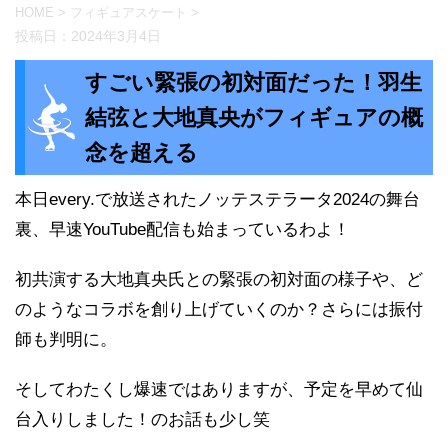
HOME
>
フィギュアスケート
>
投稿日：
2024年3月4日
すごい緊張の初対面だった！羽生
結弦と大地真央がフィギュアの概
念を超える
本日every.で放送されたノッテステラータ2024の舞台
裏、早速YouTube配信も始まっているわよ！
初共演する大地真央氏との緊張の初対面の様子や、ど
のようなコラボを創り上げていくのか？さらには振付
師も判明に。
そしてわたくし爆速ではありますが、予定を早めて仙
台入りしました！のお話も少し笑