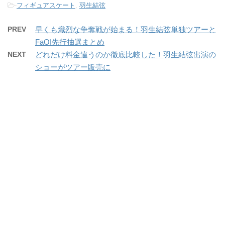
-
フィギュアスケート
,
羽生結弦
PREV
早くも熾烈な争奪戦が始まる！羽生結弦単独ツアーと
FaOI先行抽選まとめ
NEXT
どれだけ料金違うのか徹底比較した！羽生結弦出演の
ショーがツアー販売に