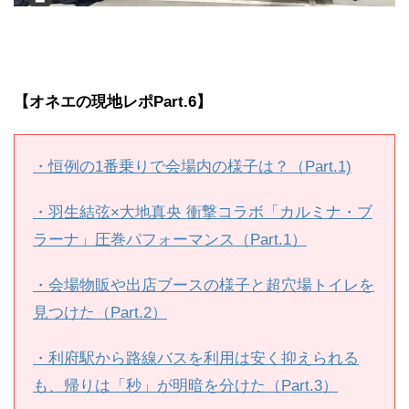
【オネエの現地レポPart.6】
・恒例の1番乗りで会場内の様子は？（Part.1)
・羽生結弦×大地真央 衝撃コラボ「カルミナ・ブ
ラーナ」圧巻パフォーマンス（Part.1）
・会場物販や出店ブースの様子と超穴場トイレを
見つけた（Part.2）
・利府駅から路線バスを利用は安く抑えられる
も、帰りは「秒」が明暗を分けた（Part.3）