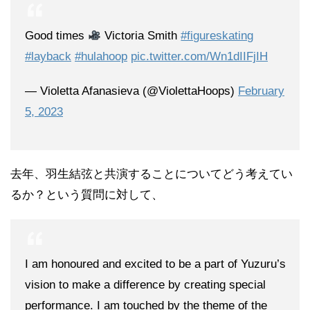
Good times
Victoria Smith
#figureskating
#layback
#hulahoop
pic.twitter.com/Wn1dIIFjIH
— Violetta Afanasieva (@ViolettaHoops)
February
5, 2023
去年、羽生結弦と共演することについてどう考えてい
るか？という質問に対して、
I am honoured and excited to be a part of Yuzuru’s
vision to make a difference by creating special
performance. I am touched by the theme of the