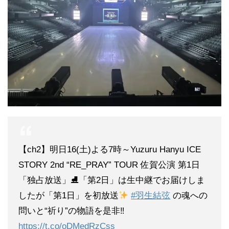
【ch2】明日16(土)よる7時～Yuzuru Hanyu ICE
STORY 2nd “RE_PRAY” TOUR 佐賀公演 第1日
「独占放送」⛸「第2日」は生中継でお届けしま
したが「第1日」を初放送
#羽生結弦
の魂への
問いと“祈り”の物語を是非‼
https://t.co/oDMedRzCss