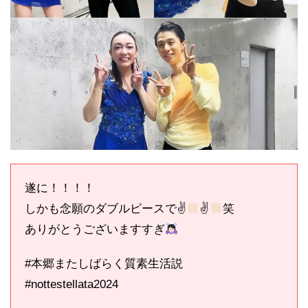
遂に！！！！
しかも念願のダブルピースで✌
✌
笑
ありがとうございますすぎ
#本郷またしばらく質素生活説
#nottestellata2024