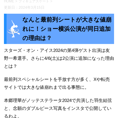
HOME
>
フィギュアスケート
>
更新日：
2024年3月15日
なんと最前列シートが大きな値崩
れに！ショー横浜公演が同日追加
の理由は？
スターズ・オン・アイス2024の第4弾ゲスト出演は友
野一希選手。さらに4/6(土)は2公演に追加になった理由
とは？
最前列スペシャルシートを手放す方が多く、Xや転売
サイトでは大きな値崩れまで出る事態に。
本郷理華がノッテステラータ2024で共演した羽生結弦
と、念願のダブルピース写真をインスタで公開してい
るわよ。