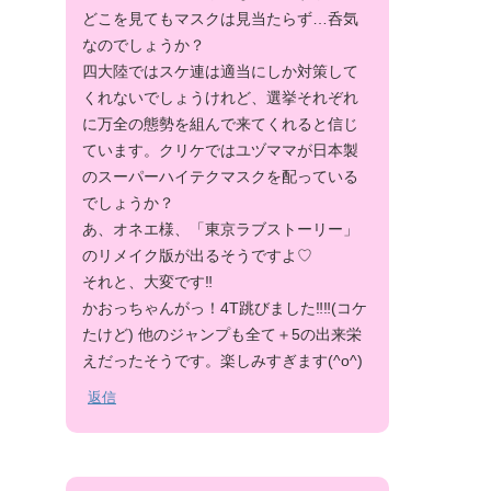
どこを見てもマスクは見当たらず…呑気
なのでしょうか？
四大陸ではスケ連は適当にしか対策して
くれないでしょうけれど、選挙それぞれ
に万全の態勢を組んで来てくれると信じ
ています。クリケではユヅママが日本製
のスーパーハイテクマスクを配っている
でしょうか？
あ、オネエ様、「東京ラブストーリー」
のリメイク版が出るそうですよ♡
それと、大変です‼︎
かおっちゃんがっ！4T跳びました‼︎‼︎(コケ
たけど) 他のジャンプも全て＋5の出来栄
えだったそうです。楽しみすぎます(^o^)
返信