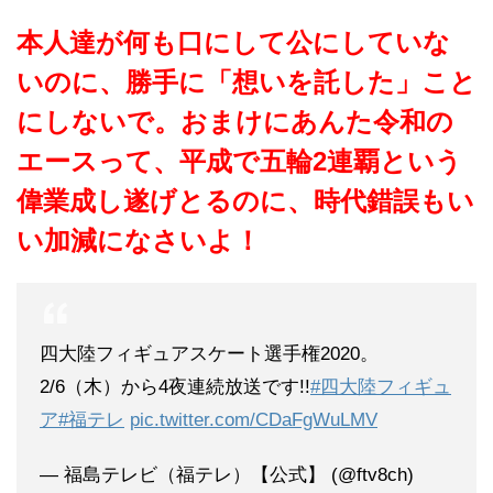
本人達が何も口にして公にしていな
いのに、勝手に「想いを託した」こと
にしないで。おまけにあんた令和の
エースって、平成で五輪2連覇という
偉業成し遂げとるのに、時代錯誤もい
い加減になさいよ！
四大陸フィギュアスケート選手権2020。
2/6（木）から4夜連続放送です!!
#四大陸フィギュ
ア
#福テレ
pic.twitter.com/CDaFgWuLMV
— 福島テレビ（福テレ）【公式】 (@ftv8ch)