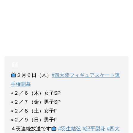
２月６日（木）
#四大陸フィギュアスケート選
手権開幕
⭐︎２／６（木）女子SP
⭐︎２／７（金）男子SP
⭐︎２／８（土）女子F
⭐︎２／９（日）男子F
４夜連続放送です
#羽生結弦
#紀平梨花
#四大