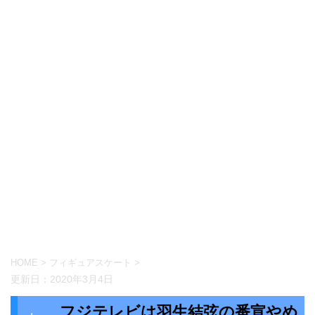
HOME
>
フィギュアスケート
>
更新日：
2020年3月4日
フジテレビは羽生結弦の番宣やめ