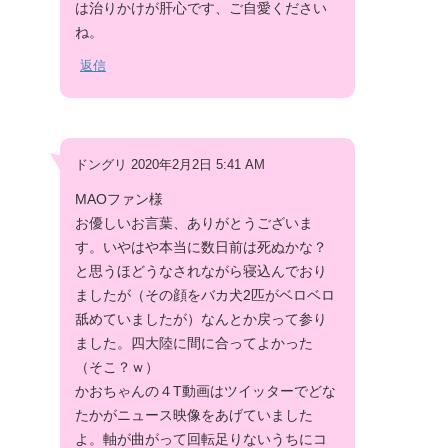
は治りかけが肝心です、ご自愛ください
ね。
返信
ドングリ 2020年2月2日 5:41 AM
MAOファン様
お優しいお言葉、ありがとうございま
す。いやはや本当に数日前は死ぬかな？
と思うほどうなされながら寝込んでおり
ましたが（その顔をバカ犬2匹がベロベロ
舐めていましたが）なんとか戻って参り
ました。四大陸に間に合ってよかった
（そこ？ｗ）
かおちゃんの４T動画はツイッターでどな
たかがニュース映像をあげていました
よ。軸が曲がって回転足りないうちにコ