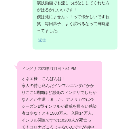
演技動画でも流しっぱなししてくれた方
がはるかにいいです！
僕は死にません～！って懐かしいですね
笑 毎回温子、よく涙出るなって当時思
ってました。
返信
ドングリ 2020年2月1日 7:54 PM
オネエ様 こんばんは！
家人の持ち込んだインフルエンザにかか
りここ1週間ほど瀕死のドングリでしたが
なんとか生還しました。アメリカでは今
シーズンB型インフルが猛威を振るい感染
者は少なくとも1500万人、入院14万人、
インフル関連ですでに8200人が死亡っ
て！コロナどころじゃないんですが街中