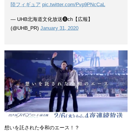
陸フィギュア
pic.twitter.com/Pvp9PNcCaL
— UHB北海道文化放送❽ch【広報】
(@UHB_PR)
January 31, 2020
想いを託された令和のエース！？