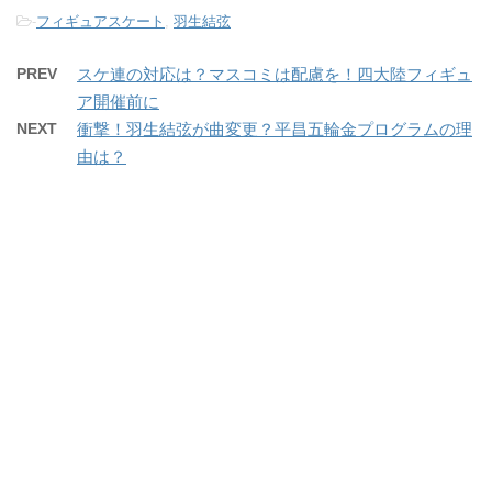
-
フィギュアスケート
,
羽生結弦
PREV
スケ連の対応は？マスコミは配慮を！四大陸フィギュ
ア開催前に
NEXT
衝撃！羽生結弦が曲変更？平昌五輪金プログラムの理
由は？