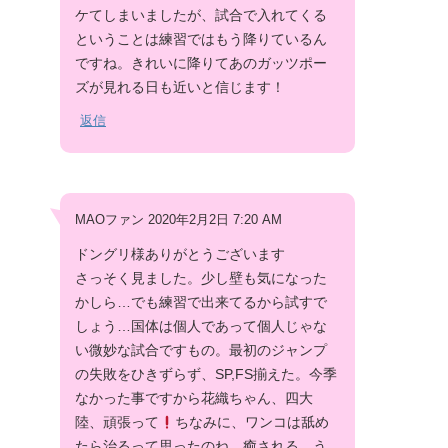
ケてしまいましたが、試合で入れてくる
ということは練習ではもう降りているん
ですね。きれいに降りてあのガッツポー
ズが見れる日も近いと信じます！
返信
MAOファン 2020年2月2日 7:20 AM
ドングリ様ありがとうございます
さっそく見ました。少し壁も気になった
かしら…でも練習で出来てるから試すで
しょう…国体は個人であって個人じゃな
い微妙な試合ですもの。最初のジャンプ
の失敗をひきずらず、SP,FS揃えた。今季
なかった事ですから花織ちゃん、四大
陸、頑張って
ちなみに、ワンコは舐め
たら治るって思ったのね。癒される。う