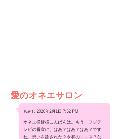
愛のオネエサロン
もみじ 2020年2月1日 7:52 PM
オネエ様皆様こんばんは。もう、フジテ
レビの番宣に、はあ？はあ？はあ？です
ね。想いを託された？令和のエ－ス？な