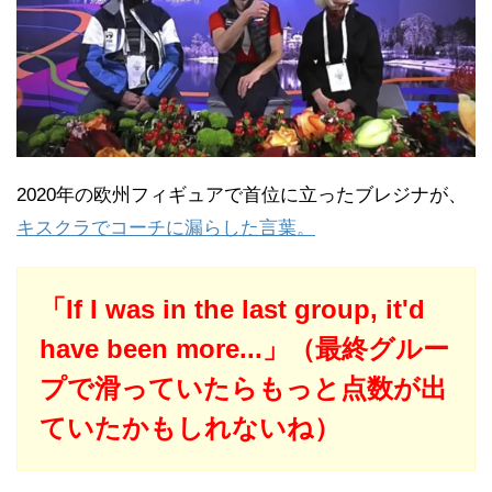
2020年の欧州フィギュアで首位に立ったブレジナが、
キスクラでコーチに漏らした言葉。
「If I was in the last group, it'd
have been more...」（最終グルー
プで滑っていたらもっと点数が出
ていたかもしれないね）