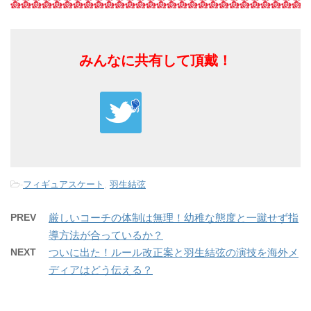
みんなに共有して頂戴！
-
フィギュアスケート
,
羽生結弦
PREV
厳しいコーチの体制は無理！幼稚な態度と一蹴せず指
導方法が合っているか？
NEXT
ついに出た！ルール改正案と羽生結弦の演技を海外メ
ディアはどう伝える？