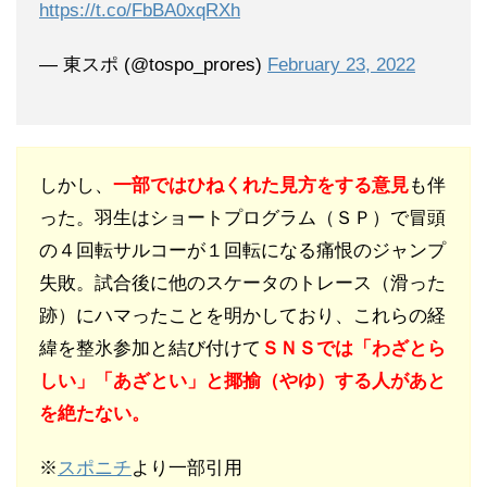
https://t.co/FbBA0xqRXh
— 東スポ (@tospo_prores)
February 23, 2022
しかし、
一部ではひねくれた見方をする意見
も伴
った。羽生はショートプログラム（ＳＰ）で冒頭
の４回転サルコーが１回転になる痛恨のジャンプ
失敗。試合後に他のスケータのトレース（滑った
跡）にハマったことを明かしており、これらの経
緯を整氷参加と結び付けて
ＳＮＳでは「わざとら
しい」「あざとい」と揶揄（やゆ）する人があと
を絶たない。
※
スポニチ
より一部引用