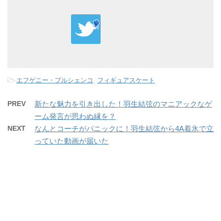
-
エフゲニー・プルシェンコ
,
フィギュアスケート
PREV
新たな魅力を引き出した！羽生結弦のマニアックなゲ
ーム発言が思わぬ縁を？
NEXT
なんとコーチがパニックに！羽生結弦から4A着氷で立
っていた動画が届いた