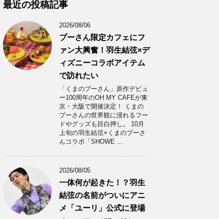
カ
最近の投稿記事
イ
ブ
2026/08/06
プーさん限定カフェにフ
ァン大興奮！羽生結弦×デ
ィズニーコラボアイテム
で訪れたい
「くまのプーさん」原作デビュ
ー100周年のOH MY CAFEが東
京・大阪で開催決定！ くまの
プーさんの世界観に浸れるフー
ドやグッズも目白押し。 10月
上旬の羽生結弦×くまのプーさ
んコラボ「SHOWE ...
2026/08/05
一体何が起きた！？羽生
結弦の名前がついにアニ
メ「ユーリ」公式に登場