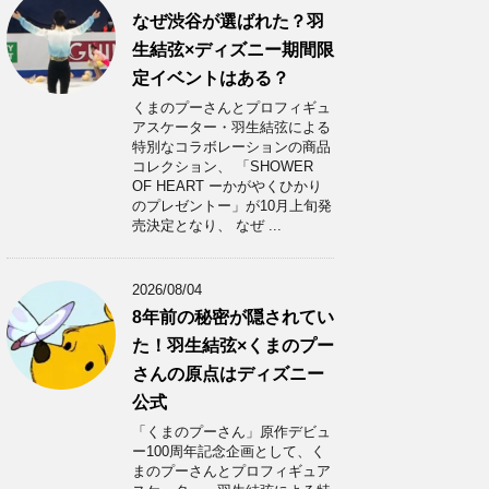
なぜ渋谷が選ばれた？羽
生結弦×ディズニー期間限
定イベントはある？
くまのプーさんとプロフィギュ
アスケーター・羽生結弦による
特別なコラボレーションの商品
コレクション、 「SHOWER
OF HEART ーかがやくひかり
のプレゼントー」が10月上旬発
売決定となり、 なぜ ...
2026/08/04
8年前の秘密が隠されてい
た！羽生結弦×くまのプー
さんの原点はディズニー
公式
「くまのプーさん」原作デビュ
ー100周年記念企画として、く
まのプーさんとプロフィギュア