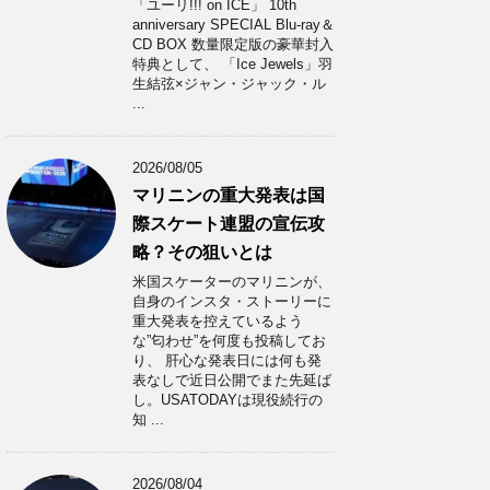
「ユーリ!!! on ICE」 10th
anniversary SPECIAL Blu-ray＆
CD BOX 数量限定版の豪華封入
特典として、 「Ice Jewels」羽
生結弦×ジャン・ジャック・ル
...
2026/08/05
マリニンの重大発表は国
際スケート連盟の宣伝攻
略？その狙いとは
米国スケーターのマリニンが、
自身のインスタ・ストーリーに
重大発表を控えているよう
な”匂わせ”を何度も投稿してお
り、 肝心な発表日には何も発
表なしで近日公開でまた先延ば
し。USATODAYは現役続行の
知 ...
2026/08/04