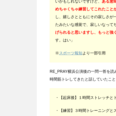
いかもしれないですけど、
ある意
めちゃくちゃ練習してこれたこと
し、嬉しさとともにその寂しさが
たみたいな感覚で、寂しいなって
げられると思いますし、もっと強
す。はい」
※
スポーツ報知
より一部引用
RE_PRAY横浜公演後の一問一答を
時間筋トレしてきたと話していたこと
・【起床後】１時間ストレッチと
・【練習】３時間トレーニングと