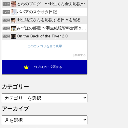
とわのブログ 〜羽生くん全力応援〜
11位
ババアのスケオタ日記
12位
羽生結弦さんを応援する日々を綴るブログ
13位
みずほの部屋 〜羽生結弦資料倉庫＆徒然日記〜
14位
On the Back of the Flyer 2.0
15位
このカテゴリを全て表示
参加する
このブログに投票する
カテゴリー
カ
テ
ゴ
アーカイブ
リ
ア
ー
ー