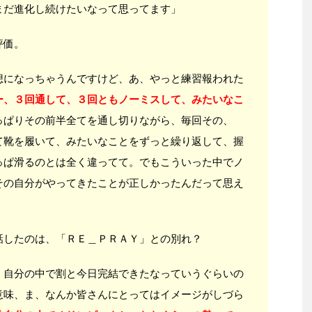
まだ進化し続けたいなって思ってます」
評価。
になっちゃうんですけど、あ、やっと練習報われた
ー、３回通して、３回ともノーミスして、みたいなこ
っぱりその前半全てを通し切りながら、毎回その、
て靴を履いて、みたいなことをずっと繰り返して、握
っぱ滑るのとは全く違ってて。でもこういった中でノ
その自分がやってきたことが正しかったんだって思え
したのは、「ＲＥ＿ＰＲＡＹ」との別れ？
自分の中で割と今日完結できたなっていうぐらいの
意味、ま、なんか皆さんにとってはイメージがしづら