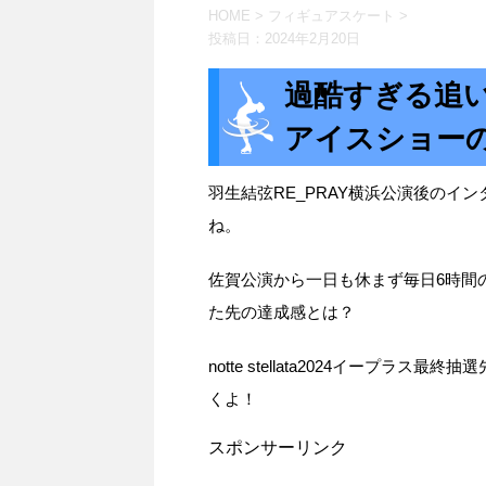
HOME
>
フィギュアスケート
>
投稿日：
2024年2月20日
過酷すぎる追
アイスショー
羽生結弦RE_PRAY横浜公演後のイ
ね。
佐賀公演から一日も休まず毎日6時間
た先の達成感とは？
notte stellata2024イープラス
くよ！
スポンサーリンク