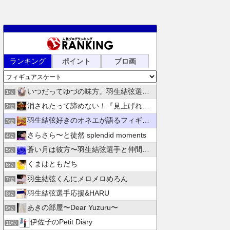
ランキング
ポイント
ブロ画
いつだってゆづの味方。羽生結弦選手応援団 紫色のブログ
1位
消されたって諦めない！『見上げれば、青空 』別館
2位
羽生結弦好きのオネエが語るフィギュアスケート
3位
さらさら〜と徒然 splendid moments
4位
蒼い月は彼方〜羽生結弦選手と仲間たちの日々を花束にして〜
5位
くまはともだち
6位
羽生結弦くんにメロメロめろん
7位
羽生結弦選手応援&HARU
8位
あきの部屋〜Dear Yuzuru〜
9位
伊佐子のPetit Diary
10位