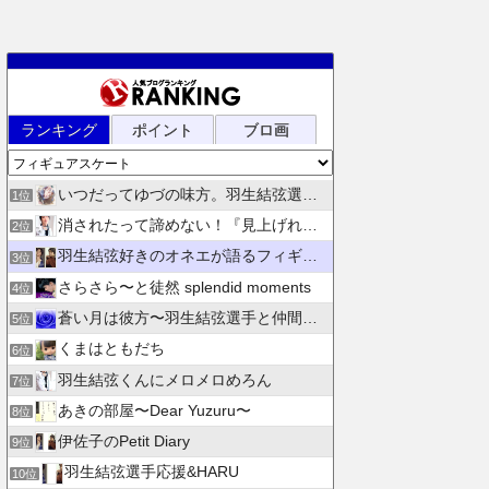
ランキング
ポイント
ブロ画
いつだってゆづの味方。羽生結弦選手応援団 紫色のブログ
1位
消されたって諦めない！『見上げれば、青空 』別館
2位
羽生結弦好きのオネエが語るフィギュアスケート
3位
さらさら〜と徒然 splendid moments
4位
蒼い月は彼方〜羽生結弦選手と仲間たちの日々を花束にして〜
5位
くまはともだち
6位
羽生結弦くんにメロメロめろん
7位
あきの部屋〜Dear Yuzuru〜
8位
伊佐子のPetit Diary
9位
羽生結弦選手応援&HARU
10位