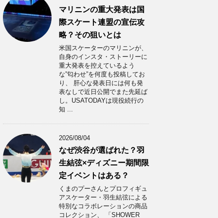
マリニンの重大発表は国
際スケート連盟の宣伝攻
略？その狙いとは
米国スケーターのマリニンが、
自身のインスタ・ストーリーに
重大発表を控えているよう
な”匂わせ”を何度も投稿してお
り、 肝心な発表日には何も発
表なしで近日公開でまた先延ば
し。USATODAYは現役続行の
知 ...
2026/08/04
なぜ渋谷が選ばれた？羽
生結弦×ディズニー期間限
定イベントはある？
くまのプーさんとプロフィギュ
アスケーター・羽生結弦による
特別なコラボレーションの商品
コレクション、 「SHOWER