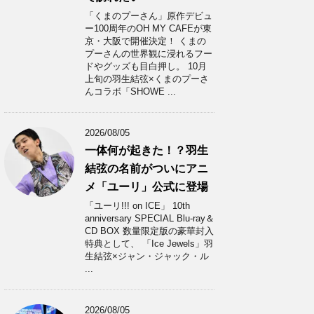
「くまのプーさん」原作デビュ
ー100周年のOH MY CAFEが東
京・大阪で開催決定！ くまの
プーさんの世界観に浸れるフー
ドやグッズも目白押し。 10月
上旬の羽生結弦×くまのプーさ
んコラボ「SHOWE ...
2026/08/05
一体何が起きた！？羽生
結弦の名前がついにアニ
メ「ユーリ」公式に登場
「ユーリ!!! on ICE」 10th
anniversary SPECIAL Blu-ray＆
CD BOX 数量限定版の豪華封入
特典として、 「Ice Jewels」羽
生結弦×ジャン・ジャック・ル
...
2026/08/05