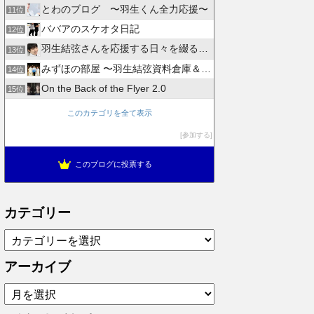
とわのブログ 〜羽生くん全力応援〜
11位
ババアのスケオタ日記
12位
羽生結弦さんを応援する日々を綴るブログ
13位
みずほの部屋 〜羽生結弦資料倉庫＆徒然日記〜
14位
On the Back of the Flyer 2.0
15位
このカテゴリを全て表示
参加する
このブログに投票する
カテゴリー
カ
テ
ゴ
アーカイブ
リ
ア
ー
ー