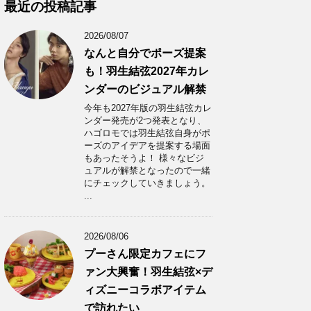
カ
最近の投稿記事
イ
ブ
2026/08/07
なんと自分でポーズ提案
も！羽生結弦2027年カレ
ンダーのビジュアル解禁
今年も2027年版の羽生結弦カレ
ンダー発売が2つ発表となり、
ハゴロモでは羽生結弦自身がポ
ーズのアイデアを提案する場面
もあったそうよ！ 様々なビジ
ュアルが解禁となったので一緒
にチェックしていきましょう。
...
2026/08/06
プーさん限定カフェにフ
ァン大興奮！羽生結弦×デ
ィズニーコラボアイテム
で訪れたい