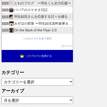
とわのブログ 〜羽生くん全力応援〜
11位
ババアのスケオタ日記
12位
羽生結弦さんを応援する日々を綴るブログ
13位
みずほの部屋 〜羽生結弦資料倉庫＆徒然日記〜
14位
On the Back of the Flyer 2.0
15位
このカテゴリを全て表示
参加する
このブログに投票する
カテゴリー
カ
テ
ゴ
アーカイブ
リ
ア
ー
ー