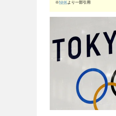
※
NHK
より一部引用