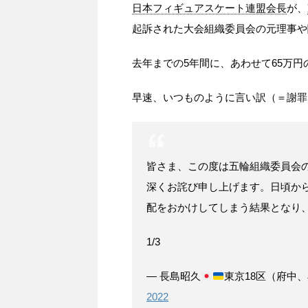
日本フィギュアスケート連盟会長
が、
起訴された大会組織委員会の元理事や
去年までの5年間に、あわせて65万
早速、いつものように言い訳（＝謝罪
皆さま、この度は五輪組織委員会
深くお詫び申し上げます。日頃か
配をおかけしてしまう結果となり
1/3
— 長島昭久
東京18区（府中、小
2022