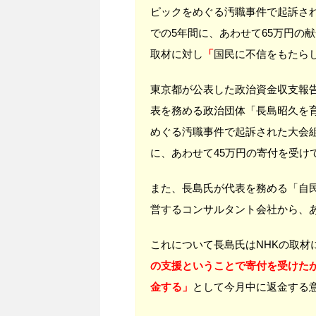
ピックをめぐる汚職事件で起訴さ
での5年間に、あわせて65万円の
取材に対し
「
国民に不信をもたら
東京都が公表した政治資金収支報
表を務める政治団体「長島昭久を
めぐる汚職事件で起訴された大会
に、あわせて45万円の寄付を受け
また、長島氏が代表を務める「自
営するコンサルタント会社から、あ
これについて長島氏はNHKの取材
の支援ということで寄付を受けた
金する」
として今月中に返金する