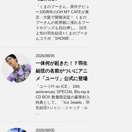
「くまのプーさん」原作デビュ
ー100周年のOH MY CAFEが東
京・大阪で開催決定！ くまの
プーさんの世界観に浸れるフー
ドやグッズも目白押し。 10月
上旬の羽生結弦×くまのプーさ
んコラボ「SHOWE ...
2026/08/05
一体何が起きた！？羽生
結弦の名前がついにアニ
メ「ユーリ」公式に登場
「ユーリ!!! on ICE」 10th
anniversary SPECIAL Blu-ray＆
CD BOX 数量限定版の豪華封入
特典として、 「Ice Jewels」羽
生結弦×ジャン・ジャック・ル
...
2026/08/05