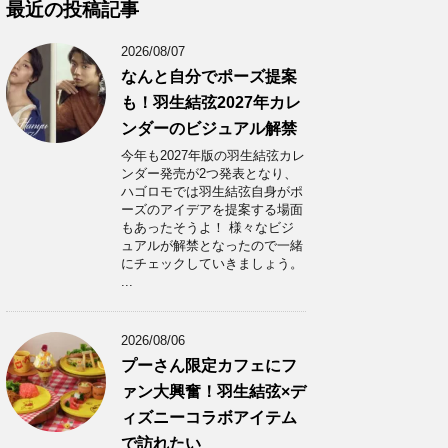
カ
最近の投稿記事
イ
ブ
2026/08/07
なんと自分でポーズ提案
も！羽生結弦2027年カレ
ンダーのビジュアル解禁
今年も2027年版の羽生結弦カレ
ンダー発売が2つ発表となり、
ハゴロモでは羽生結弦自身がポ
ーズのアイデアを提案する場面
もあったそうよ！ 様々なビジ
ュアルが解禁となったので一緒
にチェックしていきましょう。
...
2026/08/06
プーさん限定カフェにフ
ァン大興奮！羽生結弦×デ
ィズニーコラボアイテム
で訪れたい