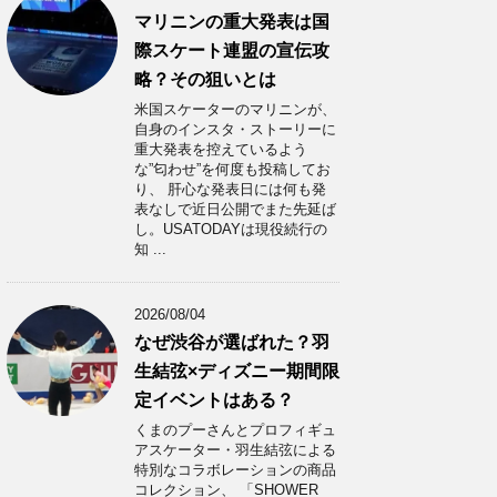
マリニンの重大発表は国
際スケート連盟の宣伝攻
略？その狙いとは
米国スケーターのマリニンが、
自身のインスタ・ストーリーに
重大発表を控えているよう
な”匂わせ”を何度も投稿してお
り、 肝心な発表日には何も発
表なしで近日公開でまた先延ば
し。USATODAYは現役続行の
知 ...
2026/08/04
なぜ渋谷が選ばれた？羽
生結弦×ディズニー期間限
定イベントはある？
くまのプーさんとプロフィギュ
アスケーター・羽生結弦による
特別なコラボレーションの商品
コレクション、 「SHOWER