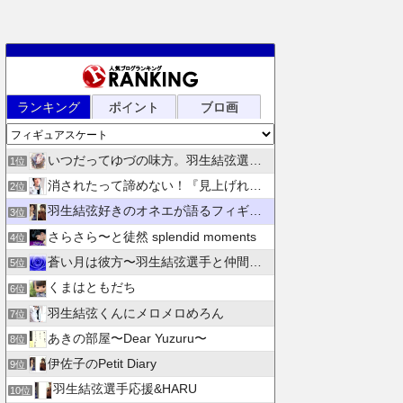
ランキング
ポイント
ブロ画
いつだってゆづの味方。羽生結弦選手応援団 紫色のブログ
1位
消されたって諦めない！『見上げれば、青空 』別館
2位
羽生結弦好きのオネエが語るフィギュアスケート
3位
さらさら〜と徒然 splendid moments
4位
蒼い月は彼方〜羽生結弦選手と仲間たちの日々を花束にして〜
5位
くまはともだち
6位
羽生結弦くんにメロメロめろん
7位
あきの部屋〜Dear Yuzuru〜
8位
伊佐子のPetit Diary
9位
羽生結弦選手応援&HARU
10位