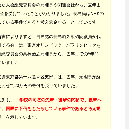
れた大会組織委員会の元理事や関連会社から、去年ま
献金を受けていたことがわかりました。長島氏はNHKの
している事件であると考え返金する」としています。
告書によりますと、自民党の長島昭久衆議院議員が代
育てる会」は、東京オリンピック・パラリンピックを
組織委員会の高橋治之元理事から、去年までの5年間
ていました。
民党東京都第十八選挙区支部」は、去年、元理事が経
わせて20万円の寄付を受けていました。
に対し、
「学校の同窓の先輩・後輩の間柄で、後輩へ
が、国民に不信をもたらしている事件であると考え返
意向を示しています。